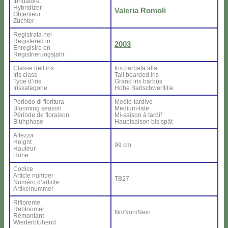
Ibri­da­to­re
Hy­bri­di­zer
Va­le­ria Ro­mo­li
Ob­ten­teur
Zü­ch­ter
Re­gi­stra­ta nel
Re­gi­ste­red in
2003
En­re­gi­stré en
Re­gi­strie­rung­sjahr
Clas­se del­l’i­ris
Iris bar­ba­ta al­ta
Iris class
Tall bear­ded iris
Ty­pe d’i­ris
Grand iris bar­bus
Iri­ska­te­go­rie
Ho­he Bar­ts­ch­wer­tli­lie
Pe­rio­do di fio­ri­tu­ra
Me­dio-tar­di­vo
Bloo­ming sea­son
Me­dium-la­te
Pé­rio­de de flo­rai­son
Mi-sai­son à tar­dif
Blü­h­pha­se
Haup­tsai­son bis spät
Al­tez­za
Height
99 cm
Hau­teur
Hö­he
Co­di­ce
Ar­ti­cle num­ber
TB27
Nu­mé­ro d’ar­ti­cle
Ar­ti­kel­num­mer
Ri­fio­ren­te
Re­bloo­mer
No/Non/Nein
Ré­mon­tant
Wie­der­blü­hend