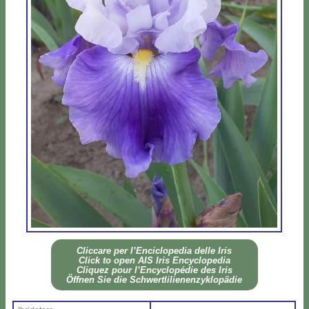
Clic­ca­re per l’En­ci­clo­pe­dia del­le Iris
Click to open AIS Iris En­cy­clo­pe­dia
Cli­quez pour l’En­cy­clo­pé­die des Iris
Öff­nen Sie die Sch­wer­tli­lie­nen­zy­klo­pä­die