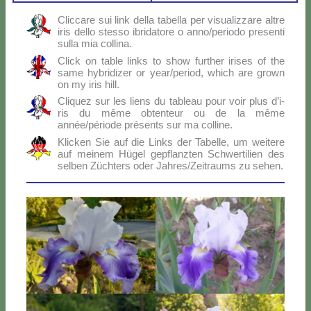
Clic­ca­re sui link del­la ta­bel­la per vi­sua­liz­za­re al­tre
iris del­lo stes­so ibri­da­to­re o anno/periodo pre­sen­ti
sul­la mia col­li­na.
Click on ta­ble links to show fur­ther iri­ses of the
sa­me hy­bri­di­zer or year/period, which are gro­wn
on my iris hill.
Cli­quez sur les liens du ta­bleau pour voir plus d’i­
ris du mê­me ob­ten­teur ou de la mê­me
année/période pré­sen­ts sur ma col­li­ne.
Klic­ken Sie auf die Links der Ta­bel­le, um wei­te­re
auf mei­nem Hü­gel ge­p­flanz­ten Sch­wer­ti­lien des
sel­ben Zü­ch­ters oder Jahres/Zeitraums zu se­hen.