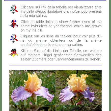
Clic­ca­re sui link del­la ta­bel­la per vi­sua­liz­za­re al­tre
iris del­lo stes­so ibri­da­to­re o anno/periodo pre­sen­ti
sul­la mia col­li­na.
Click on ta­ble links to show fur­ther iri­ses of the
sa­me hy­bri­di­zer or year/period, which are gro­wn
on my iris hill.
Cli­quez sur les liens du ta­bleau pour voir plus d’i­
ris du mê­me ob­ten­teur ou de la mê­me
année/période pré­sen­ts sur ma col­li­ne.
Klic­ken Sie auf die Links der Ta­bel­le, um wei­te­re
auf mei­nem Hü­gel ge­p­flanz­ten Sch­wer­ti­lien des
sel­ben Zü­ch­ters oder Jahres/Zeitraums zu se­hen.