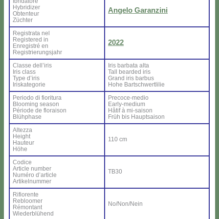
Ibri­da­to­re
Hy­bri­di­zer
An­ge­lo Ga­ran­zi­ni
Ob­ten­teur
Zü­ch­ter
Re­gi­stra­ta nel
Re­gi­ste­red in
2022
En­re­gi­stré en
Re­gi­strie­rung­sjahr
Clas­se del­l’i­ris
Iris bar­ba­ta al­ta
Iris class
Tall bear­ded iris
Ty­pe d’i­ris
Grand iris bar­bus
Iri­ska­te­go­rie
Ho­he Bar­ts­ch­wer­tli­lie
Pe­rio­do di fio­ri­tu­ra
Pre­co­ce-me­dio
Bloo­ming sea­son
Ear­ly-me­dium
Pé­rio­de de flo­rai­son
Hâ­tif à mi-sai­son
Blü­h­pha­se
Früh bis Haup­tsai­son
Al­tez­za
Height
110 cm
Hau­teur
Hö­he
Co­di­ce
Ar­ti­cle num­ber
TB30
Nu­mé­ro d’ar­ti­cle
Ar­ti­kel­num­mer
Ri­fio­ren­te
Re­bloo­mer
No/Non/Nein
Ré­mon­tant
Wie­der­blü­hend