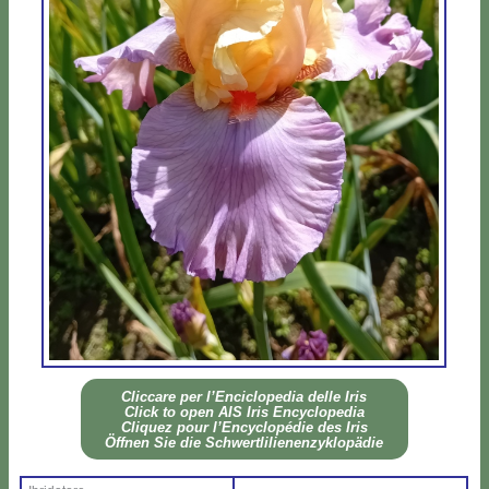
Clic­ca­re per l’En­ci­clo­pe­dia del­le Iris
Click to open AIS Iris En­cy­clo­pe­dia
Cli­quez pour l’En­cy­clo­pé­die des Iris
Öff­nen Sie die Sch­wer­tli­lie­nen­zy­klo­pä­die