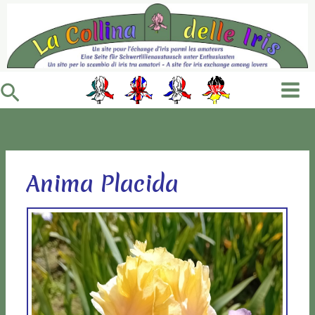
Vai
al
contenuto
Cerca
Anima Placida