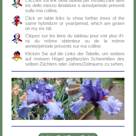
Clic­ca­re sui link del­la ta­bel­la per vi­sua­liz­za­re al­tre
iris del­lo stes­so ibri­da­to­re o anno/periodo pre­sen­ti
sul­la mia col­li­na.
Click on ta­ble links to show fur­ther iri­ses of the
sa­me hy­bri­di­zer or year/period, which are gro­wn
on my iris hill.
Cli­quez sur les liens du ta­bleau pour voir plus d’i­
ris du mê­me ob­ten­teur ou de la mê­me
année/période pré­sen­ts sur ma col­li­ne.
Klic­ken Sie auf die Links der Ta­bel­le, um wei­te­re
auf mei­nem Hü­gel ge­p­flanz­ten Sch­wer­ti­lien des
sel­ben Zü­ch­ters oder Jahres/Zeitraums zu se­hen.