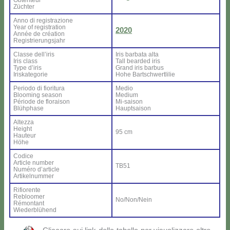
Ob­ten­teur
Zü­ch­ter
An­no di re­gi­stra­zio­ne
Year of re­gi­stra­tion
2020
An­née de créa­tion
Re­gi­strie­rung­sjahr
Clas­se del­l’i­ris
Iris bar­ba­ta al­ta
Iris class
Tall bear­ded iris
Ty­pe d’i­ris
Grand iris bar­bus
Iri­ska­te­go­rie
Ho­he Bar­ts­ch­wer­tli­lie
Pe­rio­do di fio­ri­tu­ra
Me­dio
Bloo­ming sea­son
Me­dium
Pé­rio­de de flo­rai­son
Mi-sai­son
Blü­h­pha­se
Haup­tsai­son
Al­tez­za
Height
95 cm
Hau­teur
Hö­he
Co­di­ce
Ar­ti­cle num­ber
TB51
Nu­mé­ro d’ar­ti­cle
Ar­ti­kel­num­mer
Ri­fio­ren­te
Re­bloo­mer
No/Non/Nein
Ré­mon­tant
Wie­der­blü­hend