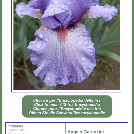
Clic­ca­re per l’En­ci­clo­pe­dia del­le Iris
Click to open AIS Iris En­cy­clo­pe­dia
Cli­quez pour l’En­cy­clo­pé­die des Iris
Öff­nen Sie die Sch­wer­tli­lie­nen­zy­klo­pä­die
Ibri­da­to­re
Hy­bri­di­zer
An­ge­lo Ga­ran­zi­ni