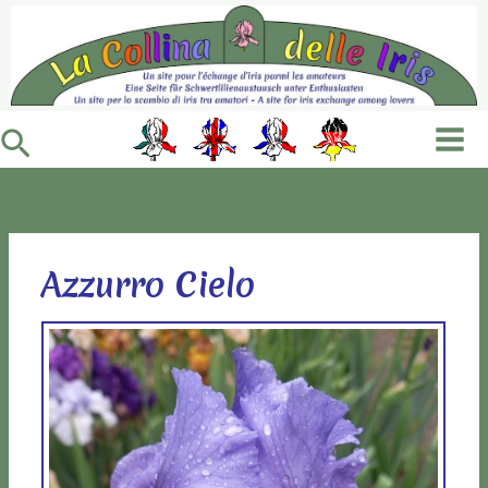
Vai
al
contenuto
Cerca
Azzurro Cielo