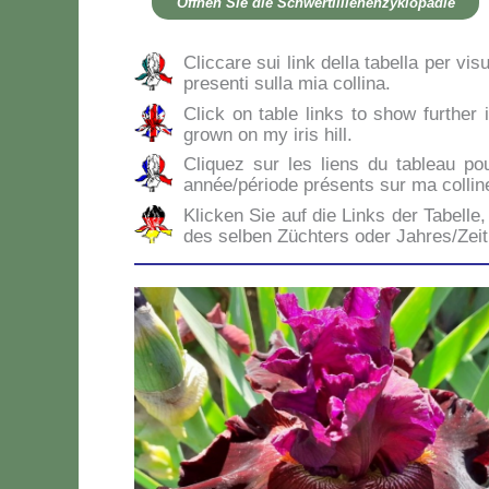
Öff­nen Sie die Sch­wer­tli­lie­nen­zy­klo­pä­die
Clic­ca­re sui link del­la ta­bel­la per vi­s
pre­sen­ti sul­la mia col­li­na.
Click on ta­ble links to show fur­ther i
gro­wn on my iris hill.
Cli­quez sur les liens du ta­bleau po
année/période pré­sen­ts sur ma col­li­n
Klic­ken Sie auf die Links der Ta­bel­le, 
des sel­ben Zü­ch­ters oder Jahres/Zei