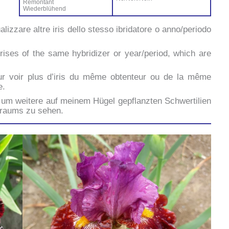
Ré­mon­tant
Wie­der­blü­hend
ua­liz­za­re al­tre iris del­lo stes­so ibri­da­to­re o anno/periodo
ri­ses of the sa­me hy­bri­di­zer or year/period, which are
ur voir plus d’i­ris du mê­me ob­ten­teur ou de la mê­me
e.
um wei­te­re auf mei­nem Hü­gel ge­p­flanz­ten Sch­wer­ti­lien
traums zu se­hen.