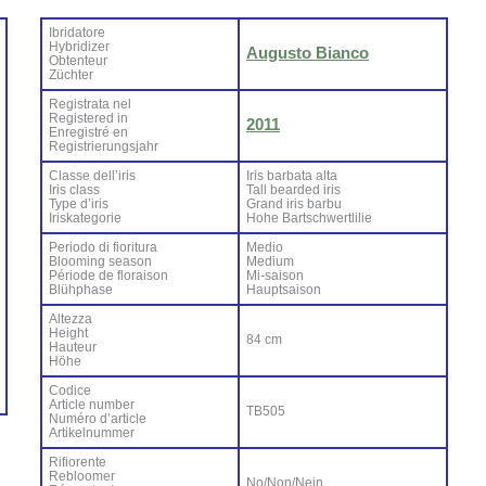
Ibri­da­to­re
Hy­bri­di­zer
Au­gu­sto Bian­co
Ob­ten­teur
Zü­ch­ter
Re­gi­stra­ta nel
Re­gi­ste­red in
2011
En­re­gi­stré en
Re­gi­strie­rung­sjahr
Clas­se del­l’i­ris
Iris bar­ba­ta al­ta
Iris class
Tall bear­ded iris
Ty­pe d’i­ris
Grand iris bar­bu
Iri­ska­te­go­rie
Ho­he Bar­ts­ch­wer­tli­lie
Pe­rio­do di fio­ri­tu­ra
Me­dio
Bloo­ming sea­son
Me­dium
Pé­rio­de de flo­rai­son
Mi-sai­son
Blü­h­pha­se
Haup­tsai­son
Al­tez­za
Height
84 cm
Hau­teur
Hö­he
Co­di­ce
Ar­ti­cle num­ber
TB505
Nu­mé­ro d’ar­ti­cle
Ar­ti­kel­num­mer
Ri­fio­ren­te
Re­bloo­mer
No/Non/Nein