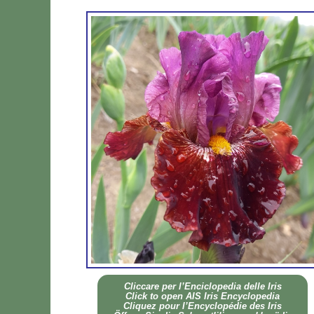
Clic­ca­re per l’En­ci­clo­pe­dia del­le Iris
Click to open AIS Iris En­cy­clo­pe­dia
Cli­quez pour l’En­cy­clo­pé­die des Iris