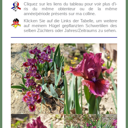
Cli­quez sur les liens du ta­bleau pour voir plus d’i­
ris du mê­me ob­ten­teur ou de la mê­me
année/période pré­sen­ts sur ma col­li­ne.
Klic­ken Sie auf die Links der Ta­bel­le, um wei­te­re
auf mei­nem Hü­gel ge­p­flanz­ten Sch­wer­ti­lien des
sel­ben Zü­ch­ters oder Jahres/Zeitraums zu se­hen.