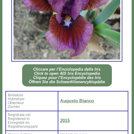
Clic­ca­re per l’En­ci­clo­pe­dia del­le Iris
Click to open AIS Iris En­cy­clo­pe­dia
Cli­quez pour l’En­cy­clo­pé­die des Iris
Öff­nen Sie die Sch­wer­tli­lie­nen­zy­klo­pä­die
Ibri­da­to­re
Hy­bri­di­zer
Au­gu­sto Bian­co
Ob­ten­teur
Zü­ch­ter
Re­gi­stra­ta nel
Re­gi­ste­red in
2015
En­re­gi­stré en
Re­gi­strie­rung­sjahr