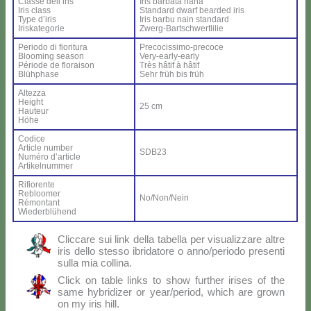
Clas­se del­l’i­ris
Iris bar­ba­ta na­na
Iris class
Stan­dard dwarf bear­ded iris
Ty­pe d’i­ris
Iris bar­bu nain stan­dard
Iri­ska­te­go­rie
Zwerg-Bar­ts­ch­wer­tli­lie
Pe­rio­do di fio­ri­tu­ra
Pre­co­cis­si­mo-pre­co­ce
Bloo­ming sea­son
Ve­ry-ear­ly-ear­ly
Pé­rio­de de flo­rai­son
Très hâ­tif à hâ­tif
Blü­h­pha­se
Sehr früh bis früh
Al­tez­za
Height
25 cm
Hau­teur
Hö­he
Co­di­ce
Ar­ti­cle num­ber
SDB23
Nu­mé­ro d’ar­ti­cle
Ar­ti­kel­num­mer
Ri­fio­ren­te
Re­bloo­mer
No/Non/Nein
Ré­mon­tant
Wie­der­blü­hend
Clic­ca­re sui link del­la ta­bel­la per vi­sua­liz­za­re al­tre
iris del­lo stes­so ibri­da­to­re o anno/periodo pre­sen­ti
sul­la mia col­li­na.
Click on ta­ble links to show fur­ther iri­ses of the
sa­me hy­bri­di­zer or year/period, which are gro­wn
on my iris hill.