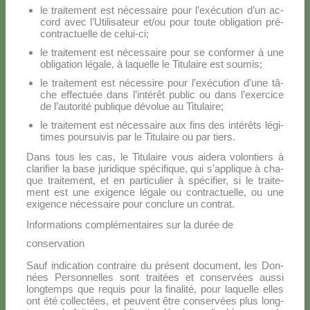
le trai­te­ment est né­ces­sai­re pour l’e­xé­cu­tion d’un ac­
cord avec l’U­ti­li­sa­teur et/ou pour tou­te obli­ga­tion pré­
con­trac­tuel­le de ce­lui-ci;
le trai­te­ment est né­ces­sai­re pour se con­for­mer à une
obli­ga­tion lé­ga­le, à la­quel­le le Ti­tu­lai­re est sou­mis;
le trai­te­ment est né­ces­si­re pour l’exécution d’une tâ­
che ef­fec­tuée dans l’in­té­rêt pu­blic ou dans l’e­xer­ci­ce
de l’au­to­ri­té pu­bli­que dé­vo­lue au Ti­tu­lai­re;
le trai­te­ment est né­ces­sai­re aux fins des in­té­rê­ts lé­gi­
ti­mes pour­sui­vis par le Ti­tu­lai­re ou par tiers.
Dans tous les cas, le Ti­tu­lai­re vous ai­de­ra vo­lon­tiers à
cla­ri­fier la ba­se ju­ri­di­que spé­ci­fi­que, qui s’ap­pli­que à cha­
que trai­te­ment, et en par­ti­cu­lier à spé­ci­fier, si le trai­te­
ment est une exi­gen­ce lé­ga­le ou con­trac­tuel­le, ou une
exi­gen­ce né­ces­sai­re pour con­clu­re un con­trat.
Informations complémentaires sur la durée de
conservation
Sauf in­di­ca­tion con­trai­re du pré­sent do­cu­ment, les Don­
nées Per­son­nel­les sont trai­tées et con­ser­vées aus­si
long­temps que re­quis pour la fi­na­li­té, pour la­quel­le el­les
ont été col­lec­tées, et peu­vent être con­ser­vées plus long­