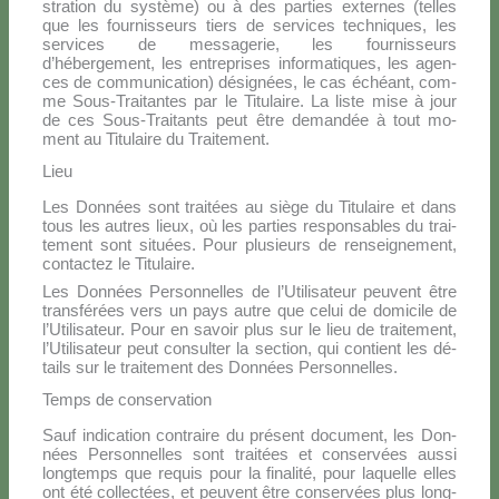
stra­tion du sy­stè­me) ou à des par­ties ex­ter­nes (tel­les
que les four­nis­seurs tiers de ser­vi­ces tech­ni­ques, les
ser­vi­ces de mes­sa­ge­rie, les four­nis­seurs
d’hébergement, les en­tre­pri­ses in­for­ma­ti­ques, les agen­
ces de com­mu­ni­ca­tion) dé­si­gnées, le cas échéant, com­
me Sous-Trai­tan­tes par le Ti­tu­lai­re. La li­ste mi­se à jour
de ces Sous-Trai­tan­ts peut être de­man­dée à tout mo­
ment au Ti­tu­lai­re du Trai­te­ment.
Lieu
Les Don­nées sont trai­tées au siè­ge du Ti­tu­lai­re et dans
tous les au­tres lieux, où les par­ties re­spon­sa­bles du trai­
te­ment sont si­tuées. Pour plu­sieurs de ren­sei­gne­ment,
con­tac­tez le Ti­tu­lai­re.
Les Don­nées Per­son­nel­les de l’Utilisateur peu­vent être
tran­sfé­rées vers un pays au­tre que ce­lui de do­mi­ci­le de
l’Utilisateur. Pour en sa­voir plus sur le lieu de trai­te­ment,
l’Utilisateur peut con­sul­ter la sec­tion, qui con­tient les dé­
tails sur le trai­te­ment des Don­nées Per­son­nel­les.
Temps de conservation
Sauf in­di­ca­tion con­trai­re du pré­sent do­cu­ment, les Don­
nées Per­son­nel­les sont trai­tées et con­ser­vées aus­si
long­temps que re­quis pour la fi­na­li­té, pour la­quel­le el­les
ont été col­lec­tées, et peu­vent être con­ser­vées plus long­