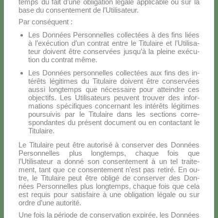
temps du fait d’une obli­ga­tion lé­ga­le ap­pli­ca­ble ou sur la
ba­se du con­sen­te­ment de l’Utilisateur.
Par con­sé­quent :
Les Don­nées Per­son­nel­les col­lec­tées à des fins liées
à l’e­xé­cu­tion d’un con­trat en­tre le Ti­tu­lai­re et l’U­ti­li­sa­
teur doi­vent être con­ser­vées ju­squ’à la plei­ne exé­cu­
tion du con­trat mê­me.
Les Don­nées per­son­nel­les col­lec­tées aux fins des in­
té­rê­ts lé­gi­ti­mes du Ti­tu­lai­re doi­vent être con­ser­vées
aus­si long­temps que né­ces­sai­re pour at­tein­dre ces
ob­jec­tifs. Les Uti­li­sa­teurs peu­vent trou­ver des in­for­
ma­tions spé­ci­fi­ques con­cer­nant les in­té­rê­ts lé­gi­ti­mes
pour­sui­vis par le Ti­tu­lai­re dans les sec­tions cor­re­
spon­dan­tes du pré­sent do­cu­ment ou en con­tac­tant le
Ti­tu­lai­re.
Le Ti­tu­lai­re peut être au­to­ri­sé à con­ser­ver des Don­nées
Per­son­nel­les plus long­temps, cha­que fois que
l’Utilisateur a don­né son con­sen­te­ment à un tel trai­te­
ment, tant que ce con­sen­te­ment n’est pas re­ti­ré. En ou­
tre, le Ti­tu­lai­re peut être obli­gé de con­ser­ver des Don­
nées Per­son­nel­les plus long­temps, cha­que fois que ce­la
est re­quis pour sa­ti­sfai­re à une obli­ga­tion lé­ga­le ou sur
or­dre d’u­ne au­to­ri­té.
Une fois la pé­rio­de de con­ser­va­tion ex­pi­rée, les Don­nées