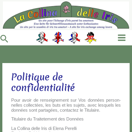
Vai
al
contenuto
Cerca
Politique de
confidentialité
Pour avoir de ren­sei­gne­ment sur Vos don­nées per­son­
nel­les col­lec­tées, les bu­ts et les su­je­ts, avec le­squels les
don­nées sont par­ta­gées, con­tac­tez le Ti­tu­lai­re.
Titulaire du Traitetement des Données
La Col­li­na del­le Iris di Ele­na Pe­rel­li