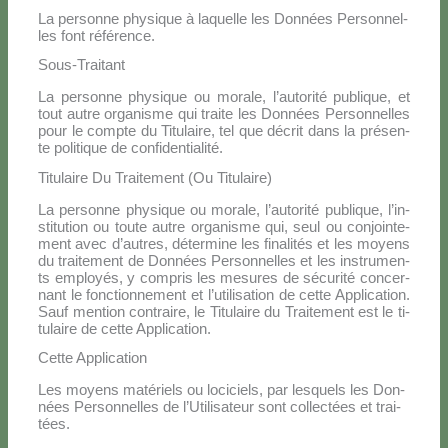
La per­son­ne phy­si­que à la­quel­le les Don­nées Per­son­nel­
les font ré­fé­ren­ce.
Sous-Traitant
La per­son­ne phy­si­que ou mo­ra­le, l’au­to­ri­té pu­bli­que, et
tout au­tre or­ga­ni­sme qui trai­te les Don­nées Per­son­nel­les
pour le comp­te du Ti­tu­lai­re, tel que dé­crit dans la pré­sen­
te po­li­ti­que de con­fi­den­tia­li­té.
Titulaire Du Traitement (Ou Titulaire)
La per­son­ne phy­si­que ou mo­ra­le, l’autorité pu­bli­que, l’in­
sti­tu­tion ou tou­te au­tre or­ga­ni­sme qui, seul ou co­n­join­te­
ment avec d’autres, dé­ter­mi­ne les fi­na­li­tés et les moyens
du trai­te­ment de Don­nées Per­son­nel­les et les in­stru­men­
ts em­ployés, y com­pris les me­su­res de sé­cu­ri­té con­cer­
nant le fonc­tion­ne­ment et l’u­ti­li­sa­tion de cet­te Ap­pli­ca­tion.
Sauf men­tion con­trai­re, le Ti­tu­lai­re du Trai­te­ment est le ti­
tu­lai­re de cet­te Ap­pli­ca­tion.
Cette Application
Les moyens ma­té­riels ou lo­ci­ciels, par le­squels les Don­
nées Per­son­nel­les de l’U­ti­li­sa­teur sont col­lec­tées et trai­
tées.