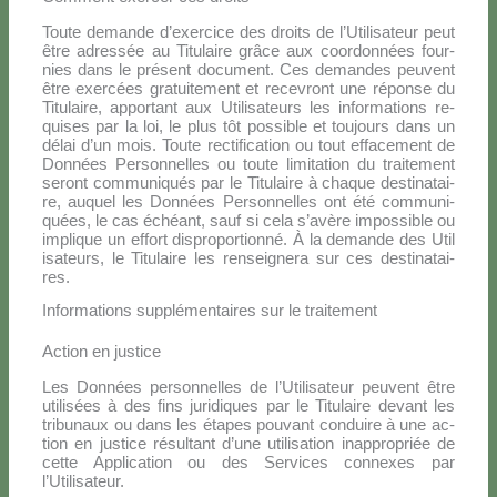
Tou­te de­man­de d’e­xer­ci­ce des droi­ts de l’U­ti­li­sa­teur peut
être adres­sée au Ti­tu­lai­re grâ­ce aux coor­don­nées four­
nies dans le pré­sent do­cu­ment. Ces de­man­des peu­vent
être exer­cées gra­tui­te­ment et re­ce­vront une ré­pon­se du
Ti­tu­lai­re, ap­por­tant aux Uti­li­sa­teurs les in­for­ma­tions re­
qui­ses par la loi, le plus tôt pos­si­ble et tou­jours dans un
dé­lai d’un mois. Tou­te rec­ti­fi­ca­tion ou tout ef­fa­ce­ment de
Don­nées Per­son­nel­les ou tou­te li­mi­ta­tion du trai­te­ment
se­ront com­mu­ni­qués par le Ti­tu­lai­re à cha­que de­sti­na­tai­
re, au­quel les Don­nées Per­son­nel­les ont été com­mu­ni­
quées, le cas échéant, sauf si ce­la s’avère im­pos­si­ble ou
im­pli­que un ef­fort di­spro­por­tion­né. À la de­man­de des Uti­l
i­sa­teurs, le Ti­tu­lai­re les ren­sei­gne­ra sur ces de­sti­na­tai­
res.
Informations supplémentaires sur le traitement
Action en justice
Les Don­nées per­son­nel­les de l’Utilisateur peu­vent être
uti­li­sées à des fins ju­ri­di­ques par le Ti­tu­lai­re de­vant les
tri­bu­naux ou dans les éta­pes pou­vant con­dui­re à une ac­
tion en ju­sti­ce ré­sul­tant d’une uti­li­sa­tion inap­pro­priée de
cet­te Ap­pli­ca­tion ou des Ser­vi­ces con­ne­xes par
l’Utilisateur.