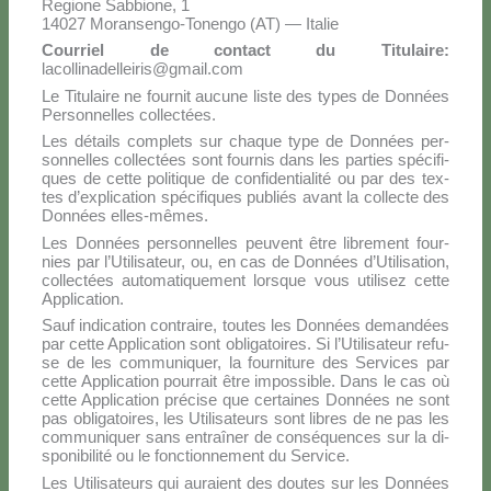
Re­gio­ne Sab­bio­ne, 1
14027 Mo­ran­sen­go-To­nen­go (AT) — Ita­lie
Cour­riel de con­tact du Ti­tu­lai­re:
lacollinadelleiris@gmail.com
Le Ti­tu­lai­re ne four­nit au­cu­ne li­ste des ty­pes de Don­nées
Per­son­nel­les col­lec­tées.
Les dé­tails com­ple­ts sur cha­que ty­pe de Don­nées per­
son­nel­les col­lec­tées sont four­nis dans les par­ties spé­ci­fi­
ques de cet­te po­li­ti­que de con­fi­den­tia­li­té ou par des tex­
tes d’explication spé­ci­fi­ques pu­bliés avant la col­lec­te des
Don­nées el­les-mê­mes.
Les Don­nées per­son­nel­les peu­vent être li­bre­ment four­
nies par l’Utilisateur, ou, en cas de Don­nées d’Utilisation,
col­lec­tées au­to­ma­ti­que­ment lor­sque vous uti­li­sez cet­te
Ap­pli­ca­tion.
Sauf in­di­ca­tion con­trai­re, tou­tes les Don­nées de­man­dées
par cet­te Ap­pli­ca­tion sont obli­ga­toi­res. Si l’Utilisateur re­fu­
se de les com­mu­ni­quer, la four­ni­tu­re des Ser­vi­ces par
cet­te Ap­pli­ca­tion pour­rait être im­pos­si­ble. Dans le cas où
cet­te Ap­pli­ca­tion pré­ci­se que cer­tai­nes Don­nées ne sont
pas obli­ga­toi­res, les Uti­li­sa­teurs sont li­bres de ne pas les
com­mu­ni­quer sans en­traî­ner de con­sé­quen­ces sur la di­
spo­ni­bi­li­té ou le fonc­tion­ne­ment du Ser­vi­ce.
Les Uti­li­sa­teurs qui au­ra­ient des dou­tes sur les Don­nées