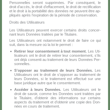
Per­son­nel­les se­ront sup­pri­mées. Par con­sé­quent, le
droit d’ac­cès, le droit d’ef­fa­ce­ment, le droit de rec­ti­fi­ca­tion
et le droit à la por­ta­bi­li­té des don­nées ne peu­vent être ap­
pli­qués après l’ex­pi­ra­tion de la pé­rio­de de con­ser­va­tion.
Droits des Utilisateurs
Les Uti­li­sa­teurs peu­vent exer­cer cer­tains droi­ts con­cer­
nant leurs Don­nées trai­tées par le Ti­tu­lai­re.
Les Uti­li­sa­teurs ont no­tam­ment le droit de fai­re ce qui
suit, dans la me­su­re où la loi le per­met :
Re­ti­rer leur con­sen­te­ment à tout mo­ment.
Les Uti­
li­sa­teurs ont le droit de re­ti­rer leur con­sen­te­ment, s’ils
ont dé­jà con­sen­ti au trai­te­ment de leurs Don­nées Per­
son­nel­les.
S’op­po­ser au trai­te­ment de leurs Don­nées.
Les
Uti­li­sa­teurs ont le droit de s’op­po­ser au trai­te­ment de
leurs Don­nées, si le trai­te­ment est ef­fec­tué sur une
ba­se ju­ri­di­que au­tre que le con­sen­te­ment.
Ac­cé­der à leurs Don­nées.
Les Uti­li­sa­teurs ont le
droit de sa­voir, com­me les Don­nées sont trai­tées par
le Ti­tu­lai­re, d’ob­te­nir des in­for­ma­tions sur cer­tains
aspec­ts du trai­te­ment et d’ob­te­nir une co­pie des Don­
nées en cours de trai­te­ment.