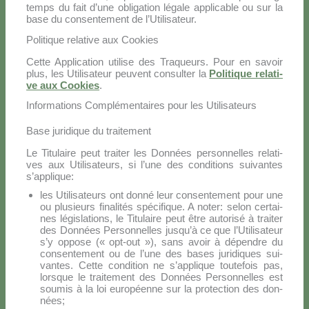
temps du fait d’une obli­ga­tion lé­ga­le ap­pli­ca­ble ou sur la
ba­se du con­sen­te­ment de l’Utilisateur.
Politique relative aux Cookies
Cet­te Ap­pli­ca­tion uti­li­se des Tra­queurs. Pour en sa­voir
plus, les Uti­li­sa­teur peu­vent con­sul­ter la
Po­li­ti­que re­la­ti­
ve aux Coo­kies
.
Informations Complémentaires pour les Utilisateurs
Base juridique du traitement
Le Ti­tu­lai­re peut trai­ter les Don­nées per­son­nel­les re­la­ti­
ves aux Uti­li­sa­teurs, si l’u­ne des con­di­tions sui­van­tes
s’applique:
les Uti­li­sa­teurs ont don­né leur con­sen­te­ment pour une
ou plu­sieurs fi­na­li­tés spé­ci­fi­que. A no­ter: se­lon cer­tai­
nes lé­gi­sla­tions, le Ti­tu­lai­re peut être au­to­ri­sé à trai­ter
des Don­nées Per­son­nel­les ju­squ’à ce que l’U­ti­li­sa­teur
s’y op­po­se (« opt-out »), sans avoir à dé­pen­dre du
con­sen­te­ment ou de l’u­ne des ba­ses ju­ri­di­ques sui­
van­tes. Cet­te con­di­tion ne s’ap­pli­que tou­te­fois pas,
lor­sque le trai­te­ment des Don­nées Per­son­nel­les est
sou­mis à la loi eu­ro­péen­ne sur la pro­tec­tion des don­
nées;