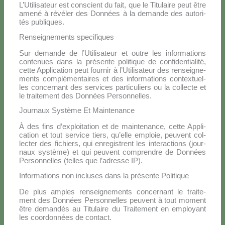
L’Utilisateur est con­scient du fait, que le Ti­tu­lai­re peut être
ame­né à ré­vé­ler des Don­nées à la de­man­de des au­to­ri­
tés pu­bli­ques.
Renseignements specifiques
Sur de­man­de de l’Utilisateur et ou­tre les in­for­ma­tions
con­te­nues dans la pré­sen­te po­li­ti­que de con­fi­den­tia­li­té,
cet­te Ap­pli­ca­tion peut four­nir à l’Utilisateur des ren­sei­gne­
men­ts com­plé­men­tai­res et des in­for­ma­tions con­tex­tuel­
les con­cer­nant des ser­vi­ces par­ti­cu­liers ou la col­lec­te et
le trai­te­ment des Don­nées Per­son­nel­les.
Journaux Système Et Maintenance
À des fins d’ex­ploi­ta­tion et de main­te­nan­ce, cet­te Ap­pli­
ca­tion et tout ser­vi­ce tiers, qu’elle em­plo­ie, peu­vent col­
lec­ter des fi­chiers, qui en­re­gi­strent les in­te­rac­tions (jour­
naux sy­stè­me) et qui peu­vent com­pren­dre de Don­nées
Per­son­nel­les (tel­les que l’a­dres­se IP).
Informations non incluses dans la présente Politique
De plus am­ples ren­sei­gne­men­ts con­cer­nant le trai­te­
ment des Don­nées Per­son­nel­les peu­vent à tout mo­ment
être de­man­dés au Ti­tu­lai­re du Trai­te­ment en em­ployant
les coor­don­nées de con­tact.