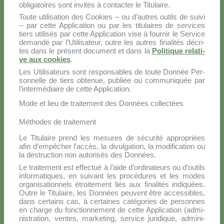
obli­ga­toi­res sont in­vi­tés à con­tac­ter le Ti­tu­lai­re.
Tou­te uti­li­sa­tion des Coo­kies – ou d’autres ou­tils de sui­vi
– par cet­te Ap­pli­ca­tion ou par les ti­tu­lai­res de ser­vi­ces
tiers uti­li­sés par cet­te Ap­pli­ca­tion vi­se à four­nir le Ser­vi­ce
de­man­dé par l’Utilisateur, ou­tre les au­tres fi­na­li­tés dé­cri­
tes dans le pré­sent do­cu­ment et dans la
Po­li­ti­que re­la­ti­
ve aux coo­kies
.
Les Uti­li­sa­teurs sont re­spon­sa­bles de tou­te Don­née Per­
son­nel­le de tiers ob­te­nue, pu­bliée ou com­mu­ni­quée par
l’intermédiaire de cet­te Ap­pli­ca­tion.
Mode et lieu de traitement des Données collectées
Méthodes de traitement
Le Ti­tu­lai­re prend les me­su­res de sé­cu­ri­té ap­pro­priées
afin d’empêcher l’accès, la di­vul­ga­tion, la mo­di­fi­ca­tion ou
la de­struc­tion non au­to­ri­sés des Don­nées.
Le trai­te­ment est ef­fec­tué à l’aide d’ordinateurs ou d’outils
in­for­ma­ti­ques, en sui­vant les pro­cé­du­res et les mo­des
or­ga­ni­sa­tion­nels étroi­te­ment liés aux fi­na­li­tés in­di­quées.
Ou­tre le Ti­tu­lai­re, les Don­nées peu­vent être ac­ces­si­bles,
dans cer­tains cas, à cer­tai­nes ca­té­go­ries de per­son­nes
en char­ge du fonc­tion­ne­ment de cet­te Ap­pli­ca­tion (ad­mi­
ni­stra­tion, ven­tes, mar­ke­ting, ser­vi­ce ju­ri­di­que, ad­mi­ni­