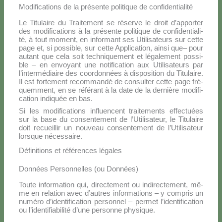
Modifications de la présente politique de confidentialité
Le Ti­tu­lai­re du Trai­te­ment se ré­ser­ve le droit d’ap­por­ter
des mo­di­fi­ca­tions à la pré­sen­te po­li­ti­que de con­fi­den­tia­li­
té, à tout mo­ment, en in­for­mant ses Uti­li­sa­teurs sur cet­te
pa­ge et, si pos­si­ble, sur cet­te Ap­pli­ca­tion, ain­si que– pour
au­tant que ce­la soit tech­ni­que­ment et lé­ga­le­ment pos­si­
ble – en en­voyant une no­ti­fi­ca­tion aux Uti­li­sa­teurs par
l’in­ter­mé­diai­re des coor­don­nées à di­spo­si­tion du Ti­tu­lai­re.
Il est for­te­ment re­com­man­dé de con­sul­ter cet­te pa­ge fré­
quem­ment, en se ré­fé­rant à la da­te de la der­niè­re mo­di­fi­
ca­tion in­di­quée en bas.
Si les mo­di­fi­ca­tions in­fluen­cent trai­te­men­ts ef­fec­tuées
sur la ba­se du con­sen­te­ment de l’U­ti­li­sa­teur, le Ti­tu­lai­re
doit re­cueil­lir un nou­veau con­sen­te­ment de l’U­ti­li­sa­teur
lor­sque né­ces­sai­re.
Définitions et références légales
Données Personnelles (ou Données)
Tou­te in­for­ma­tion qui, di­rec­te­ment ou in­di­rec­te­ment, mê­
me en re­la­tion avec d’au­tres in­for­ma­tions – y com­pris un
nu­mé­ro d’i­den­ti­fi­ca­tion per­son­nel – per­met l’i­den­ti­fi­ca­tion
ou l’i­den­ti­fia­bi­li­té d’u­ne per­son­ne phy­si­que.