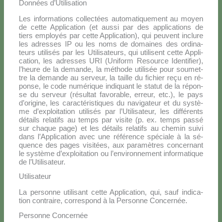
Données d’Utilisation
Les in­for­ma­tions col­lec­tées au­to­ma­ti­que­ment au moyen
de cet­te Ap­pli­ca­tion (et aus­si par des ap­pli­ca­tions de
tiers em­ployés par cet­te Ap­pli­ca­tion), qui peu­vent in­clu­re
les adres­ses IP ou les noms de do­mai­nes des or­di­na­
teurs uti­li­sés par les Uti­li­sa­teurs, qui uti­li­sent cet­te Ap­pli­
ca­tion, les adres­ses URI (Uni­form Re­sour­ce Iden­ti­fier),
l’heure de la de­man­de, la mé­tho­de uti­li­sée pour sou­met­
tre la de­man­de au ser­veur, la tail­le du fi­chier reçu en ré­
pon­se, le co­de nu­mé­ri­que in­di­quant le sta­tut de la ré­pon­
se du ser­veur (ré­sul­tat fa­vo­ra­ble, er­reur, etc.), le pays
d’origine, les ca­rac­té­ri­sti­ques du na­vi­ga­teur et du sy­stè­
me d’exploitation uti­li­sés par l’Utilisateur, les dif­fé­ren­ts
dé­tails re­la­tifs au temps par vi­si­te (p. ex. temps pas­sé
sur cha­que pa­ge) et les dé­tails re­la­tifs au che­min sui­vi
dans l’Application avec une ré­fé­ren­ce spé­cia­le à la sé­
quen­ce des pa­ges vi­si­tées, aux pa­ra­mè­tres con­cer­nant
le sy­stè­me d’exploitation ou l’environnement in­for­ma­ti­que
de l’Utilisateur.
Utilisateur
La per­son­ne uti­li­sant cet­te Ap­pli­ca­tion, qui, sauf in­di­ca­
tion con­trai­re, cor­re­spond à la Per­son­ne Con­cer­née.
Personne Concernée