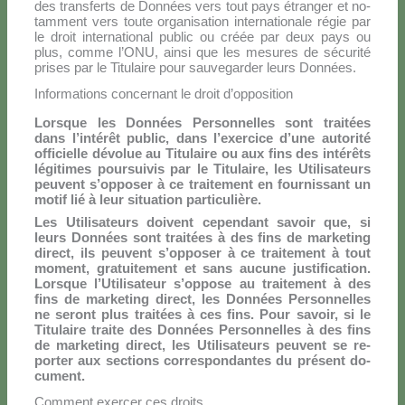
des trans­ferts de Don­nées vers tout pays étran­ger et no­
tam­ment vers tou­te or­ga­ni­sa­tion in­ter­na­tio­na­le ré­gie par
le droit in­ter­na­tio­nal pu­blic ou créée par deux pays ou
plus, com­me l’O­NU, ain­si que les me­su­res de sé­cu­ri­té
pri­ses par le Ti­tu­lai­re pour sau­ve­gar­der leurs Don­nées.
Informations concernant le droit d’opposition
Lor­sque les Don­nées Per­son­nel­les sont trai­tées
dans l’in­té­rêt pu­blic, dans l’e­xer­ci­ce d’u­ne au­to­ri­té
of­fi­ciel­le dé­vo­lue au Ti­tu­lai­re ou aux fins des in­té­rê­ts
lé­gi­ti­mes pour­sui­vis par le Ti­tu­lai­re, les Uti­li­sa­teurs
peu­vent s’op­po­ser à ce trai­te­ment en four­nis­sant un
mo­tif lié à leur si­tua­tion par­ti­cu­liè­re.
Les Uti­li­sa­teurs doi­vent ce­pen­dant sa­voir que, si
leurs Don­nées sont trai­tées à des fins de mar­ke­ting
di­rect, ils peu­vent s’op­po­ser à ce trai­te­ment à tout
mo­ment, gra­tui­te­ment et sans au­cu­ne ju­sti­fi­ca­tion.
Lor­sque l’Utilisateur s’oppose au trai­te­ment à des
fins de mar­ke­ting di­rect, les Don­nées Per­son­nel­les
ne se­ront plus trai­tées à ces fins. Pour sa­voir, si le
Ti­tu­lai­re trai­te des Don­nées Per­son­nel­les à des fins
de mar­ke­ting di­rect, les Uti­li­sa­teurs peu­vent se re­
por­ter aux sec­tions cor­re­spon­dan­tes du pré­sent do­
cu­ment.
Comment exercer ces droits