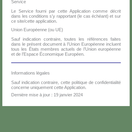
Service
Le Ser­vi­ce four­ni par cet­te Ap­pli­ca­tion com­me dé­crit
dans les con­di­tions s’y rap­por­tant (le cas échéant) et sur
ce site/cette ap­pli­ca­tion.
Union Européenne (ou UE)
Sauf in­di­ca­tion con­trai­re, tou­tes les ré­fé­ren­ces fai­tes
dans le pré­sent do­cu­ment à l’U­nion Eu­ro­péen­ne in­cluent
tous les Éta­ts mem­bres ac­tuels de l’U­nion eu­ro­péen­ne
et de l’E­spa­ce Éco­no­mi­que Eu­ro­péen.
Informations légales
Sauf in­di­ca­tion con­trai­re, cet­te po­li­ti­que de con­fi­den­tia­li­té
con­cer­ne uni­que­ment cet­te Ap­pli­ca­tion.
Der­niè­re mi­se à jour : 19 jan­vier 2024