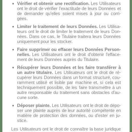
Vé­ri­fier et ob­te­nir une rec­ti­fi­ca­tion.
Les Uti­li­sa­teurs
ont le droit de vé­ri­fier l’e­xac­ti­tu­de de leurs Don­nées et
de de­man­der qu’el­les so­ient mi­ses à jour ou cor­ri­
gées.
Li­mi­ter le trai­te­ment de leurs Don­nées.
Les Uti­li­sa­
teurs ont le droit de li­mi­ter le trai­te­ment de leurs Don­
nées. Dans ce cas, le Ti­tu­lai­re trai­te­ra leurs Don­nées
uni­que­ment pour les stoc­ker.
Fai­re sup­pri­mer ou ef­fa­cer leurs Don­nées Per­son­
nel­les.
Les Uti­li­sa­teurs ont le droit d’ob­te­nir l’ef­fa­ce­
ment de leurs Don­nées au­près du Ti­tu­lai­re.
Ré­cu­pé­rer leurs Don­nées et les fai­re tran­sfé­rer à
un au­tre ti­tu­lai­re.
Les Uti­li­sa­teurs ont le droit de ré­
cu­pé­rer leurs Don­nées dans un for­mat struc­tu­ré, cou­
ram­ment uti­li­sé et li­si­ble par ma­chi­ne et, si ce­la est
tech­ni­que­ment pos­si­ble, de les fai­re tran­smet­tre à un
au­tre re­spon­sa­ble du trai­te­ment sans ob­sta­cles d’au­
cu­ne sor­te.
Dé­po­ser plain­te.
Les Uti­li­sa­teurs ont le droit de dé­po­
ser une plain­te au­près de leur au­to­ri­té com­pé­ten­te en
ma­tiè­re de pro­tec­tion des don­nées, ou d’ester en ju­
sti­ce.
Les Uti­li­sa­teurs ont le droit de con­naî­tre la ba­se ju­ri­di­que