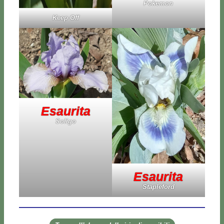
Po­ke­mon
Keep Off
Esau­ri­ta
So­li­go
Esau­ri­ta
Sta­ple­ford