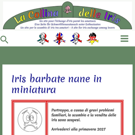
Vai
al
contenuto
Cerca
Iris barbate nane in
miniatura