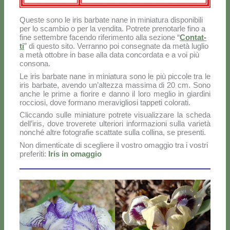
Que­ste so­no le iris bar­ba­te na­ne in mi­nia­tu­ra di­spo­ni­bi­li
per lo scam­bio o per la ven­di­ta. Po­tre­te pre­no­tar­le fi­no a
fi­ne set­tem­bre fa­cen­do ri­fe­ri­men­to al­la se­zio­ne “
Con­tat­
ti
” di que­sto si­to. Ver­ran­no poi con­se­gna­te da me­tà lu­glio
a me­tà ot­to­bre in ba­se al­la da­ta con­cor­da­ta e a voi più
con­so­na.
Le iris bar­ba­te na­ne in mi­nia­tu­ra so­no le più pic­co­le tra le
iris bar­ba­te, aven­do un’altezza mas­si­ma di 20 cm. So­no
an­che le pri­me a fio­ri­re e dan­no il lo­ro me­glio in giar­di­ni
roc­cio­si, do­ve for­ma­no me­ra­vi­glio­si tap­pe­ti co­lo­ra­ti.
Clic­can­do sul­le mi­nia­tu­re po­tre­te vi­sua­liz­za­re la sche­da
dell’iris, do­ve tro­ve­re­te ul­te­rio­ri in­for­ma­zio­ni sul­la va­rie­tà
non­ché al­tre fo­to­gra­fie scat­ta­te sul­la col­li­na, se pre­sen­ti.
Non di­men­ti­ca­te di sce­glie­re il vo­stro omag­gio tra i vo­stri
pre­fe­ri­ti:
Iris in omag­gio