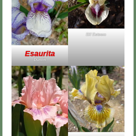
Elf Esteem
Esau­ri­ta
Dun­lin