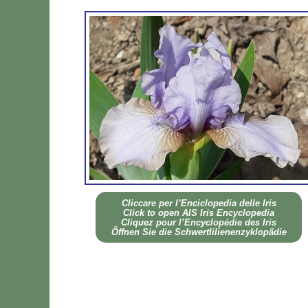
Clic­ca­re per l’En­ci­clo­pe­dia del­le Iris
Click to open AIS Iris En­cy­clo­pe­dia
Cli­quez pour l’En­cy­clo­pé­die des Iris
Öff­nen Sie die Sch­wer­tli­lie­nen­zy­klo­pä­die