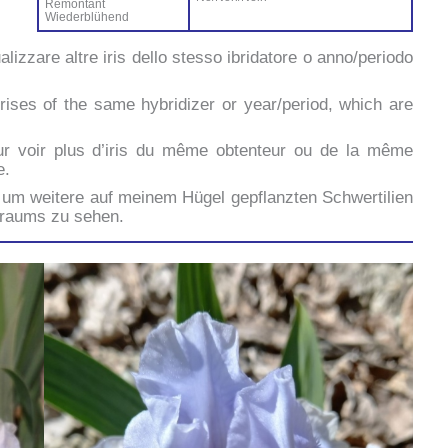
Ré­mon­tant
Wie­der­blü­hend
ua­liz­za­re al­tre iris del­lo stes­so ibri­da­to­re o anno/periodo
ri­ses of the sa­me hy­bri­di­zer or year/period, which are
ur voir plus d’i­ris du mê­me ob­ten­teur ou de la mê­me
e.
um wei­te­re auf mei­nem Hü­gel ge­p­flanz­ten Sch­wer­ti­lien
traums zu se­hen.