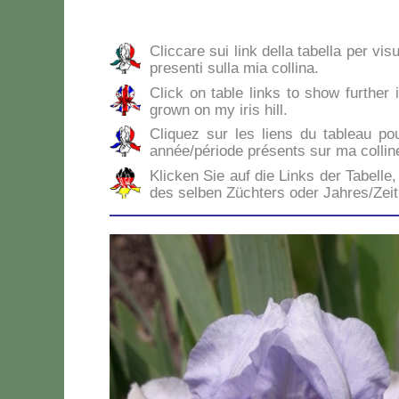
Clic­ca­re sui link del­la ta­bel­la per vi­s
pre­sen­ti sul­la mia col­li­na.
Click on ta­ble links to show fur­ther i
gro­wn on my iris hill.
Cli­quez sur les liens du ta­bleau po
année/période pré­sen­ts sur ma col­li­n
Klic­ken Sie auf die Links der Ta­bel­le, 
des sel­ben Zü­ch­ters oder Jahres/Zei