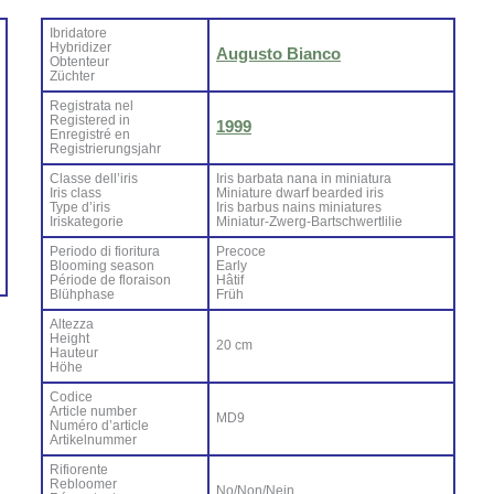
Ibri­da­to­re
Hy­bri­di­zer
Au­gu­sto Bian­co
Ob­ten­teur
Zü­ch­ter
Re­gi­stra­ta nel
Re­gi­ste­red in
1999
En­re­gi­stré en
Re­gi­strie­rung­sjahr
Clas­se del­l’i­ris
Iris bar­ba­ta na­na in mi­nia­tu­ra
Iris class
Mi­nia­tu­re dwarf bear­ded iris
Ty­pe d’i­ris
Iris bar­bus nains mi­nia­tu­res
Iri­ska­te­go­rie
Mi­nia­tur-Zwerg-Bar­ts­ch­wer­tli­lie
Pe­rio­do di fio­ri­tu­ra
Pre­co­ce
Bloo­ming sea­son
Ear­ly
Pé­rio­de de flo­rai­son
Hâ­tif
Blü­h­pha­se
Früh
Al­tez­za
Height
20 cm
Hau­teur
Hö­he
Co­di­ce
Ar­ti­cle num­ber
MD9
Nu­mé­ro d’ar­ti­cle
Ar­ti­kel­num­mer
Ri­fio­ren­te
Re­bloo­mer
No/Non/Nein