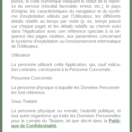
pon­se, le co­de nu­mé­ri­que in­di­quant le sta­tut de la ré­pon­
se du ser­veur (ré­sul­tat fa­vo­ra­ble, er­reur, etc.), le pays
d’origine, les ca­rac­té­ri­sti­ques du na­vi­ga­teur et du sy­stè­
me d’exploitation uti­li­sés par l’Utilisateur, les dif­fé­ren­ts
dé­tails re­la­tifs au temps par vi­si­te (p. ex. temps pas­sé
sur cha­que pa­ge) et les dé­tails re­la­tifs au che­min sui­vi
dans l’Application avec une ré­fé­ren­ce spé­cia­le à la sé­
quen­ce des pa­ges vi­si­tées, aux pa­ra­mè­tres con­cer­nant
le sy­stè­me d’exploitation ou l’environnement in­for­ma­ti­que
de l’Utilisateur.
Utilisateur
La per­son­ne uti­li­sant cet­te Ap­pli­ca­tion, qui, sauf in­di­ca­
tion con­trai­re, cor­re­spond à la Per­son­ne Con­cer­née.
Personne Concernée
La per­son­ne phy­si­que à la­quel­le les Don­nées Per­son­nel­
les font ré­fé­ren­ce.
Sous-Traitant
La per­son­ne phy­si­que ou mo­ra­le, l’au­to­ri­té pu­bli­que, et
tout au­tre or­ga­ni­sme qui trai­te les Don­nées Per­son­nel­les
pour le comp­te du Ti­tu­lai­re, tel que dé­crit dans la
Po­li­ti­
que de Con­fi­den­tia­li­té
.