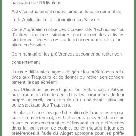
na­vi­ga­tion de l’Utilisateur.
Activités strictement nécessaires au fonctionnement de
cette Application et à la fourniture du Service
Cet­te Ap­pli­ca­tion uti­li­se des Coo­kies di­ts “tech­ni­ques” ou
d’autres Tra­queurs si­mi­lai­res pour me­ner des ac­ti­vi­tés
stric­te­ment né­ces­sai­res au fonc­tion­ne­ment ou à la four­
ni­tu­re du Ser­vi­ce.
Comment gérer les préférences et donner ou retirer son
consentement
Il exi­ste dif­fé­ren­tes façons de gé­rer les pré­fé­ren­ces re­la­
ti­ves aux Tra­queurs et de don­ner ou re­ti­rer son con­sen­
te­ment, le cas échéant:
Les Uti­li­sa­teurs peu­vent gé­rer les pré­fé­ren­ces re­la­ti­ves
aux Tra­queurs di­rec­te­ment dans les pa­ra­mè­tres de leur
pro­pre ap­pa­reil, par exem­ple en em­pê­chant l’utilisation
ou le stoc­ka­ge des Tra­queurs.
De plus, cha­que fois que l’utilisation de Tra­queurs re­po­se
sur le con­sen­te­ment, les Uti­li­sa­teurs peu­vent don­ner ou
re­ti­rer ce con­sen­te­ment en dé­fi­nis­sant leurs pré­fé­ren­ces
dans la no­ti­fi­ca­tion de coo­kie, ou en met­tant à jour ces
pré­fé­ren­ces à l’aide du wid­get ap­pro­prié pour les pré­fé­