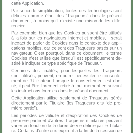
cet­te Ap­pli­ca­tion.
Par sou­ci de sim­pli­fi­ca­tion, tou­tes ces tech­no­lo­gies sont
dé­fi­nies com­me étant des “Tra­queurs” dans le pré­sent
do­cu­ment, à moins qu’il n’existe une rai­son de les dif­fé­
ren­cier.
Par exem­ple, bien que les Coo­kies puis­sent être uti­li­sés
à la fois sur les na­vi­ga­teurs In­ter­net et mo­bi­les, il se­rait
ine­xact de par­ler de Coo­kies dans le con­tex­te des ap­pli­
ca­tions mo­bi­les, car ce sont des Tra­queurs ba­sés sur un
na­vi­ga­teur. C’est pour­quoi, dans ce do­cu­ment, le ter­me
Coo­kies n’est uti­li­sé que lorsqu’il est spé­ci­fi­que­ment de­
sti­né à in­di­quer ce ty­pe spé­ci­fi­que de Tra­queur.
Cer­tai­nes des fi­na­li­tés, pour le­squel­les les Tra­queurs
sont uti­li­sés, peu­vent, en ou­tre, né­ces­si­ter le con­sen­te­
ment de l’Utilisateur. Lor­sque le con­sen­te­ment est don­
né, il peut être li­bre­ment re­ti­ré à tout mo­ment en sui­vant
les in­struc­tions four­nies dans le pré­sent do­cu­ment.
Cet­te Ap­pli­ca­tion uti­li­se seu­le­ment de Tra­queurs gé­rés
di­rec­te­ment par le Ti­tu­lai­re (les Tra­queurs di­ts “de pre­
miè­re par­tie”).
Les pé­rio­des de va­li­di­té et d’expiration des Coo­kies de
pre­miè­re par­tie et d’autres Tra­queurs si­mi­lai­res peu­vent
va­rier en fonc­tion de la du­rée de vie dé­fi­nie par le Ti­tu­lai­
re. Cer­tains d’entre eux ex­pi­rent à la fin de la ses­sion de