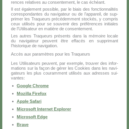
ren­ces re­la­ti­ves au con­sen­te­ment, le cas échéant.
Il est éga­le­ment pos­si­ble, par le biais des fonc­tion­na­li­tés
cor­re­spon­dan­tes du na­vi­ga­teur ou de l’appareil, de sup­
pri­mer les Tra­queurs pré­cé­dem­ment stoc­kés, y com­pris
ceux uti­li­sés pour se sou­ve­nir des pré­fé­ren­ces ini­tia­les
de l’Utilisateur en ma­tiè­re de con­sen­te­ment.
Les au­tres Tra­queurs pré­sen­ts dans la mé­moi­re lo­ca­le
du na­vi­ga­teur peu­vent être ef­fa­cés en sup­pri­mant
l’historique de na­vi­ga­tion.
Accès aux paramètres pour les Traqueurs
Les Uti­li­sa­teurs peu­vent, par exem­ple, trou­ver des in­for­
ma­tions sur la façon de gé­rer les Coo­kies dans les na­vi­
ga­teurs les plus cou­ram­ment uti­li­sés aux adres­ses sui­
van­tes:
Goo­gle Chro­me
Mo­zil­la Fi­re­fox
Ap­ple Sa­fa­ri
Mi­cro­soft In­ter­net Ex­plo­rer
Mi­cro­soft Ed­ge
Bra­ve