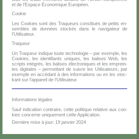
et de l’E­spa­ce Éco­no­mi­que Eu­ro­péen.
Cookie
Les Coo­kies sont des Tra­queurs con­sti­tués de pe­ti­ts en­
sem­bles de don­nées stoc­kés dans le na­vi­ga­teur de
l’Utilisateur.
Traqueur
Un Tra­queur in­di­que tou­te tech­no­lo­gie – par exem­ple, les
Coo­kies, les iden­ti­fian­ts uni­ques, les ba­li­ses Web, les
scrip­ts in­té­grés, les ba­li­ses élec­tro­ni­ques et les em­prein­
tes di­gi­ta­les – per­met­tant de sui­vre les Uti­li­sa­teurs, par
exem­ple en ac­cé­dant à des in­for­ma­tions ou en les stoc­
kant sur l’appareil de l’Utilisateur.
Informations légales
Sauf in­di­ca­tion con­trai­re, cet­te po­li­ti­que re­la­ti­ve aux coo­
kies con­cer­ne uni­que­ment cet­te Ap­pli­ca­tion.
Der­niè­re mi­se à jour: 19 jan­vier 2024