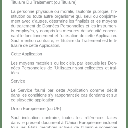
Titulaire Du Traitement (ou Titulaire)
La per­son­ne phy­si­que ou mo­ra­le, l’autorité pu­bli­que, l’in­
sti­tu­tion ou tou­te au­tre or­ga­ni­sme qui, seul ou co­n­join­te­
ment avec d’autres, dé­ter­mi­ne les fi­na­li­tés et les moyens
du trai­te­ment de Don­nées Per­son­nel­les et les in­stru­men­
ts em­ployés, y com­pris les me­su­res de sé­cu­ri­té con­cer­
nant le fonc­tion­ne­ment et l’u­ti­li­sa­tion de cet­te Ap­pli­ca­tion.
Sauf men­tion con­trai­re, le Ti­tu­lai­re du Trai­te­ment est le ti­
tu­lai­re de cet­te Ap­pli­ca­tion.
Cette Application
Les moyens ma­té­riels ou lo­ci­ciels, par le­squels les Don­
nées Per­son­nel­les de l’U­ti­li­sa­teur sont col­lec­tées et trai­
tées.
Service
Le Ser­vi­ce four­ni par cet­te Ap­pli­ca­tion com­me dé­crit
dans les con­di­tions s’y rap­por­tant (le cas échéant) et sur
ce site/cette ap­pli­ca­tion.
Union Européenne (ou UE)
Sauf in­di­ca­tion con­trai­re, tou­tes les ré­fé­ren­ces fai­tes
dans le pré­sent do­cu­ment à l’U­nion Eu­ro­péen­ne in­cluent
tous les Éta­ts mem­bres ac­tuels de l’U­nion eu­ro­péen­ne