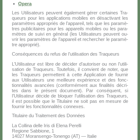
Ope­ra
Les Uti­li­sa­teurs peu­vent éga­le­ment gé­rer cer­tai­nes Tra­
queurs pour les ap­pli­ca­tions mo­bi­les en dé­sac­ti­vant les
pa­ra­mè­tres ap­pro­priés de l’appareil, tels que les pa­ra­mè­
tres pu­bli­ci­tai­res pour les ap­pa­reils mo­bi­les ou les pa­ra­
mè­tres de sui­vi en gé­né­ral (les Uti­li­sa­teurs peu­vent ou­
vrir les pa­ra­mè­tres de l’appareil et re­cher­cher le pa­ra­mè­
tre ap­pro­prié).
Conséquences du refus de l’utilisation des Traqueurs
L’U­ti­li­sa­teur est li­bre de dé­ci­der d’au­to­ri­ser ou non l’u­ti­li­
sa­tion de Tra­queurs. Tou­te­fois, il con­vient de no­ter, que
les Tra­queurs per­met­tent à cet­te Ap­pli­ca­tion de four­nir
aux Uti­li­sa­teurs une meil­leu­re ex­pé­rien­ce et des fonc­
tion­na­li­tés avan­cées (con­for­mé­ment aux fi­na­li­tés dé­cri­
tes dans le pré­sent do­cu­ment). Par con­sé­quent, si
l’Utilisateur dé­ci­de de blo­quer l’u­ti­li­sa­tion des Tra­queurs,
il est pos­si­ble que le Ti­tu­lai­re ne soit pas en me­su­re de
four­nir les fonc­tion­na­li­tés con­ne­xes.
Titulaire du Traitement des Données
La Col­li­na del­le Iris di Ele­na Pe­rel­li
Re­gio­ne Sab­bio­ne, 1
14027 Mo­ran­sen­go-To­nen­go (AT) — Ita­lie