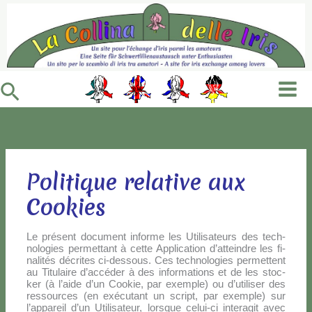
Vai
al
contenuto
Cerca
Politique relative aux
Cookies
Le pré­sent do­cu­ment in­for­me les Uti­li­sa­teurs des tech­
no­lo­gies per­met­tant à cet­te Ap­pli­ca­tion d’atteindre les fi­
na­li­tés dé­cri­tes ci-des­sous. Ces tech­no­lo­gies per­met­tent
au Ti­tu­lai­re d’accéder à des in­for­ma­tions et de les stoc­
ker (à l’aide d’un Coo­kie, par exem­ple) ou d’utiliser des
res­sour­ces (en exé­cu­tant un script, par exem­ple) sur
l’appareil d’un Uti­li­sa­teur, lor­sque ce­lui-ci in­te­ra­git avec