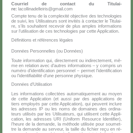
Cour­riel de con­tact du Ti­tu­lai­
re:
lacollinadelleiris@gmail.com
Comp­te te­nu de la com­ple­xi­té ob­jec­ti­ve des tech­no­lo­gies
de sui­vi, les Uti­li­sa­teurs sont in­vi­tés à con­tac­ter le Ti­tu­lai­
re, s’ils sou­hai­tent re­ce­voir de plus am­ples in­for­ma­tions
sur l’utilisation de ces tech­no­lo­gies par cet­te Ap­pli­ca­tion.
Définitions et références légales
Données Personnelles (ou Données)
Tou­te in­for­ma­tion qui, di­rec­te­ment ou in­di­rec­te­ment, mê­
me en re­la­tion avec d’au­tres in­for­ma­tions – y com­pris un
nu­mé­ro d’i­den­ti­fi­ca­tion per­son­nel – per­met l’i­den­ti­fi­ca­tion
ou l’i­den­ti­fia­bi­li­té d’u­ne per­son­ne phy­si­que.
Données d’Utilisation
Les in­for­ma­tions col­lec­tées au­to­ma­ti­que­ment au moyen
de cet­te Ap­pli­ca­tion (et aus­si par des ap­pli­ca­tions de
tiers em­ployés par cet­te Ap­pli­ca­tion), qui peu­vent in­clu­re
les adres­ses IP ou les noms de do­mai­nes des or­di­na­
teurs uti­li­sés par les Uti­li­sa­teurs, qui uti­li­sent cet­te Ap­pli­
ca­tion, les adres­ses URI (Uni­form Re­sour­ce Iden­ti­fier),
l’heure de la de­man­de, la mé­tho­de uti­li­sée pour sou­met­
tre la de­man­de au ser­veur, la tail­le du fi­chier reçu en ré­