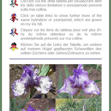
Clic­ca­re sui link del­la ta­bel­la per vi­sua­liz­za­re al­tre
iris del­lo stes­so ibri­da­to­re o anno/periodo pre­sen­ti
sul­la mia col­li­na.
Click on ta­ble links to show fur­ther iri­ses of the
sa­me hy­bri­di­zer or year/period, which are gro­wn
on my iris hill.
Cli­quez sur les liens du ta­bleau pour voir plus d’i­
ris du mê­me ob­ten­teur ou de la mê­me
année/période pré­sen­ts sur ma col­li­ne.
Klic­ken Sie auf die Links der Ta­bel­le, um wei­te­re
auf mei­nem Hü­gel ge­p­flanz­ten Sch­wer­ti­lien des
sel­ben Zü­ch­ters oder Jahres/Zeitraums zu se­hen.