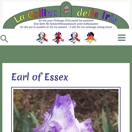
Vai
al
contenuto
Cerca
Earl of Essex