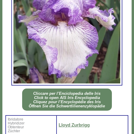
Clic­ca­re per l’En­ci­clo­pe­dia del­le Iris
Click to open AIS Iris En­cy­clo­pe­dia
Cli­quez pour l’En­cy­clo­pé­die des Iris
Öff­nen Sie die Sch­wer­tli­lie­nen­zy­klo­pä­die
Ibri­da­to­re
Hy­bri­di­zer
Lloyd Zur­brigg
Ob­ten­teur
Zü­ch­ter