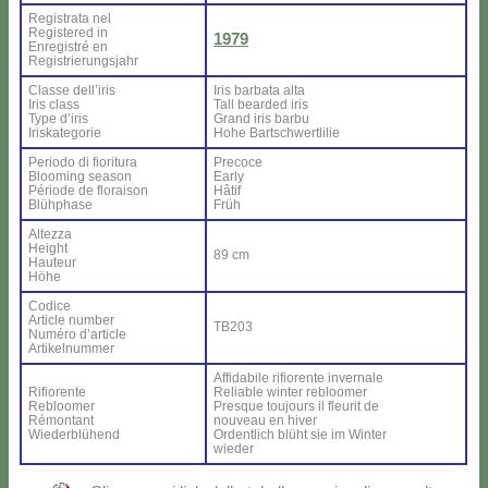
Re­gi­stra­ta nel
Re­gi­ste­red in
1979
En­re­gi­stré en
Re­gi­strie­rung­sjahr
Clas­se del­l’i­ris
Iris bar­ba­ta al­ta
Iris class
Tall bear­ded iris
Ty­pe d’i­ris
Grand iris bar­bu
Iri­ska­te­go­rie
Ho­he Bar­ts­ch­wer­tli­lie
Pe­rio­do di fio­ri­tu­ra
Pre­co­ce
Bloo­ming sea­son
Ear­ly
Pé­rio­de de flo­rai­son
Hâ­tif
Blü­h­pha­se
Früh
Al­tez­za
Height
89 cm
Hau­teur
Hö­he
Co­di­ce
Ar­ti­cle num­ber
TB203
Nu­mé­ro d’ar­ti­cle
Ar­ti­kel­num­mer
Af­fi­da­bi­le ri­fio­ren­te in­ver­na­le
Ri­fio­ren­te
Re­lia­ble win­ter re­bloo­mer
Re­bloo­mer
Pre­sque tou­jours il fleu­rit de
Ré­mon­tant
nou­veau en hi­ver
Wie­der­blü­hend
Or­den­tlich blü­ht sie im Win­ter
wie­der