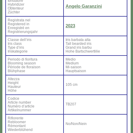
Ibri­da­to­re
Hy­bri­di­zer
An­ge­lo Ga­ran­zi­ni
Ob­ten­teur
Zü­ch­ter
Re­gi­stra­ta nel
Re­gi­ste­red in
2023
En­re­gi­stré en
Re­gi­strie­rung­sjahr
Clas­se del­l’i­ris
Iris bar­ba­ta al­ta
Iris class
Tall bear­ded iris
Ty­pe d’i­ris
Grand iris bar­bu
Iri­ska­te­go­rie
Ho­he Bar­ts­ch­wer­tli­lie
Pe­rio­do di fio­ri­tu­ra
Me­dio
Bloo­ming sea­son
Me­dium
Pé­rio­de de flo­rai­son
Mi-sai­son
Blü­h­pha­se
Haup­tsai­son
Al­tez­za
Height
105 cm
Hau­teur
Hö­he
Co­di­ce
Ar­ti­cle num­ber
TB207
Nu­mé­ro d’ar­ti­cle
Ar­ti­kel­num­mer
Ri­fio­ren­te
Re­bloo­mer
No/Non/Nein
Ré­mon­tant
Wie­der­blü­hend