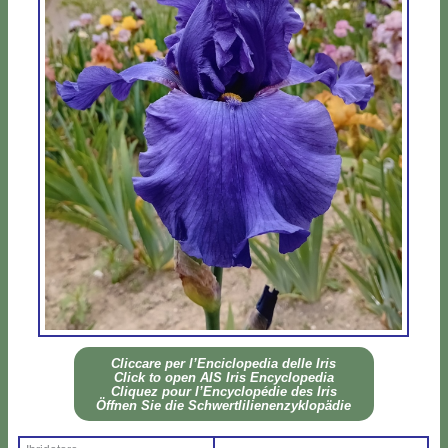
Clic­ca­re per l’En­ci­clo­pe­dia del­le Iris
Click to open AIS Iris En­cy­clo­pe­dia
Cli­quez pour l’En­cy­clo­pé­die des Iris
Öff­nen Sie die Sch­wer­tli­lie­nen­zy­klo­pä­die