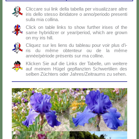
Clic­ca­re sui link del­la ta­bel­la per vi­sua­liz­za­re al­tre
iris del­lo stes­so ibri­da­to­re o anno/periodo pre­sen­ti
sul­la mia col­li­na.
Click on ta­ble links to show fur­ther iri­ses of the
sa­me hy­bri­di­zer or year/period, which are gro­wn
on my iris hill.
Cli­quez sur les liens du ta­bleau pour voir plus d’i­
ris du mê­me ob­ten­teur ou de la mê­me
année/période pré­sen­ts sur ma col­li­ne.
Klic­ken Sie auf die Links der Ta­bel­le, um wei­te­re
auf mei­nem Hü­gel ge­p­flanz­ten Sch­wer­ti­lien des
sel­ben Zü­ch­ters oder Jahres/Zeitraums zu se­hen.