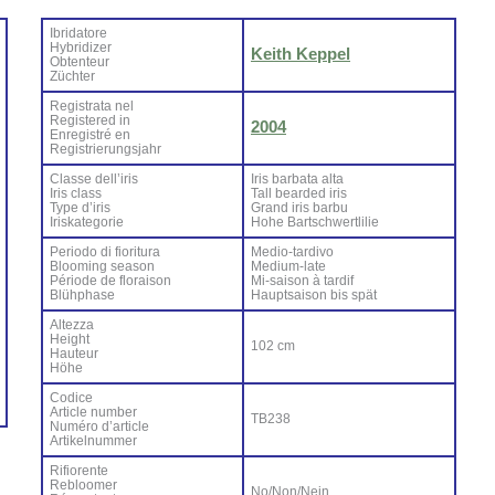
Ibri­da­to­re
Hy­bri­di­zer
Keith Kep­pel
Ob­ten­teur
Zü­ch­ter
Re­gi­stra­ta nel
Re­gi­ste­red in
2004
En­re­gi­stré en
Re­gi­strie­rung­sjahr
Clas­se del­l’i­ris
Iris bar­ba­ta al­ta
Iris class
Tall bear­ded iris
Ty­pe d’i­ris
Grand iris bar­bu
Iri­ska­te­go­rie
Ho­he Bar­ts­ch­wer­tli­lie
Pe­rio­do di fio­ri­tu­ra
Me­dio-tar­di­vo
Bloo­ming sea­son
Me­dium-la­te
Pé­rio­de de flo­rai­son
Mi-sai­son à tar­dif
Blü­h­pha­se
Haup­tsai­son bis spät
Al­tez­za
Height
102 cm
Hau­teur
Hö­he
Co­di­ce
Ar­ti­cle num­ber
TB238
Nu­mé­ro d’ar­ti­cle
Ar­ti­kel­num­mer
Ri­fio­ren­te
Re­bloo­mer
No/Non/Nein