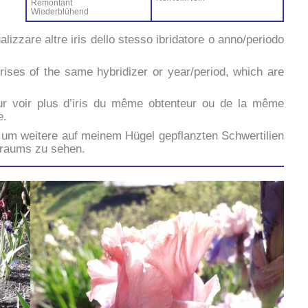
Ré­mon­tant
Wie­der­blü­hend
ua­liz­za­re al­tre iris del­lo stes­so ibri­da­to­re o anno/periodo
ri­ses of the sa­me hy­bri­di­zer or year/period, which are
ur voir plus d’i­ris du mê­me ob­ten­teur ou de la mê­me
e.
um wei­te­re auf mei­nem Hü­gel ge­p­flanz­ten Sch­wer­ti­lien
traums zu se­hen.