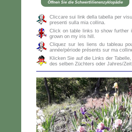
Öff­nen Sie die Sch­wer­tli­lie­nen­zy­klo­pä­die
Clic­ca­re sui link del­la ta­bel­la per vi­s
pre­sen­ti sul­la mia col­li­na.
Click on ta­ble links to show fur­ther i
gro­wn on my iris hill.
Cli­quez sur les liens du ta­bleau po
année/période pré­sen­ts sur ma col­li­n
Klic­ken Sie auf die Links der Ta­bel­le, 
des sel­ben Zü­ch­ters oder Jahres/Zei