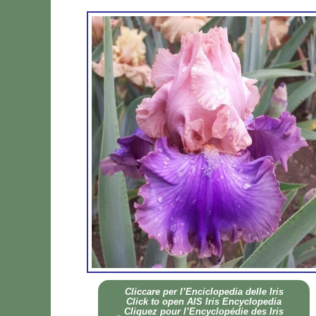
Clic­ca­re per l’En­ci­clo­pe­dia del­le Iris
Click to open AIS Iris En­cy­clo­pe­dia
Cli­quez pour l’En­cy­clo­pé­die des Iris