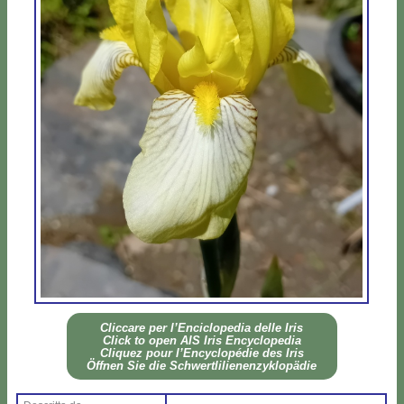
Clic­ca­re per l’En­ci­clo­pe­dia del­le Iris
Click to open AIS Iris En­cy­clo­pe­dia
Cli­quez pour l’En­cy­clo­pé­die des Iris
Öff­nen Sie die Sch­wer­tli­lie­nen­zy­klo­pä­die