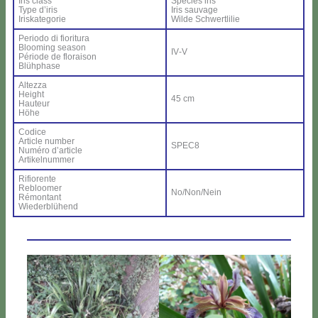
Iris class
Spe­cies iris
Ty­pe d’i­ris
Iris sau­va­ge
Iri­ska­te­go­rie
Wil­de Sch­wer­tli­lie
Pe­rio­do di fio­ri­tu­ra
Bloo­ming sea­son
IV‑V
Pé­rio­de de flo­rai­son
Blü­h­pha­se
Al­tez­za
Height
45 cm
Hau­teur
Hö­he
Co­di­ce
Ar­ti­cle num­ber
SPEC8
Nu­mé­ro d’ar­ti­cle
Ar­ti­kel­num­mer
Ri­fio­ren­te
Re­bloo­mer
No/Non/Nein
Ré­mon­tant
Wie­der­blü­hend