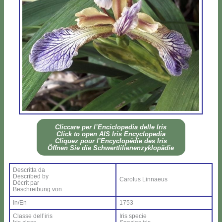
Clic­ca­re per l’En­ci­clo­pe­dia del­le Iris
Click to open AIS Iris En­cy­clo­pe­dia
Cli­quez pour l’En­cy­clo­pé­die des Iris
Öff­nen Sie die Sch­wer­tli­lie­nen­zy­klo­pä­die
De­scrit­ta da
De­scri­bed by
Ca­ro­lus Lin­naeus
Dé­crit par
Be­schrei­bung von
In/En
1753
Clas­se del­l’i­ris
Iris spe­cie