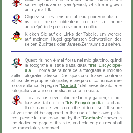
sa­me hy­bri­di­zer or year/period, which are gro­wn
on my iris hill.
Cli­quez sur les liens du ta­bleau pour voir plus d’i­
ris du mê­me ob­ten­teur ou de la mê­me
année/période pré­sen­ts sur ma col­li­ne.
Klic­ken Sie auf die Links der Ta­bel­le, um wei­te­re
auf mei­nem Hü­gel ge­p­flanz­ten Sch­wer­ti­lien des
sel­ben Zü­ch­ters oder Jahres/Zeitraums zu se­hen.
Que­st’i­ris non è mai fio­ri­ta nel mio giar­di­no, quin­di
la fo­to­gra­fia è sta­ta trat­ta dal­la “
Iris En­cy­clo­pe­
dia
”. Il no­me dell’autore del­la fo­to­gra­fia è in­di­ca­to
sul­la fo­to­gra­fia stes­sa. Se qual­cu­no fos­se con­tra­rio
all’uso del­le pro­prie fo­to­gra­fie, è pre­ga­to di co­mu­ni­car­me­
lo con­sul­tan­do la pa­gi­na “
Con­tat­ti
” del pre­sen­te si­to, e le
fo­to­gra­fie ver­ran­no im­me­dia­ta­men­te ri­mos­se.
This iris has ne­ver bloo­med in my gar­den, so pic­
tu­re was ta­ken from “
Iris En­cy­clo­pe­dia
”, and au­
tho­r’s na­me is writ­ten on the pic­tu­re itself. If so­me
of you should be op­po­sed to the use of their own pic­tu­
res, plea­se let me know that by the “
Con­tac­ts
” sho­wn in
the de­di­ca­ted pa­ge of this si­te, and re­la­ted pic­tu­res shall
be im­me­dia­te­ly re­mo­ved.