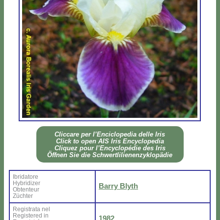
Clic­ca­re per l’En­ci­clo­pe­dia del­le Iris
Click to open AIS Iris En­cy­clo­pe­dia
Cli­quez pour l’En­cy­clo­pé­die des Iris
Öff­nen Sie die Sch­wer­tli­lie­nen­zy­klo­pä­die
Ibri­da­to­re
Hy­bri­di­zer
Bar­ry Blyth
Ob­ten­teur
Zü­ch­ter
Re­gi­stra­ta nel
Re­gi­ste­red in
1982