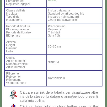
En­re­gi­stré en
Re­gi­strie­rung­sjahr
Clas­se del­l’i­ris
Iris bar­ba­ta na­na
Iris class
Stan­dard dwarf bear­ded iris
Ty­pe d’i­ris
Iris bar­bu nain stan­dard
Iri­ska­te­go­rie
Zwerg-Bar­ts­ch­wer­tli­lie
Pe­rio­do di fio­ri­tu­ra
Pre­co­cis­si­mo
Bloo­ming sea­son
Ve­ry ear­ly
Pé­rio­de de flo­rai­son
Très hâ­tif
Blü­h­pha­se
Sehr früh
Al­tez­za
Height
30–36 cm
Hau­teur
Hö­he
Co­di­ce
Ar­ti­cle num­ber
SDB104
Nu­mé­ro d’ar­ti­cle
Ar­ti­kel­num­mer
Ri­fio­ren­te
Re­bloo­mer
No/Non/Nein
Ré­mon­tant
Wie­der­blü­hend
Clic­ca­re sui link del­la ta­bel­la per vi­sua­liz­za­re al­tre
iris del­lo stes­so ibri­da­to­re o anno/periodo pre­sen­ti
sul­la mia col­li­na.
Click on ta­ble links to show fur­ther iri­ses of the