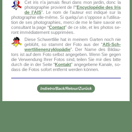
Cet iris n’a ja­mais fleu­ri dans mon jar­din, donc la
pho­to­gra­phie pro­vient de l’“
En­cy­clo­pé­die des Iris
de l’AIS
”. Le nom de l’au­teur est in­di­qué sur la
pho­to­gra­phie el­le-mê­me. Si quel­qu’un s’op­po­se a l’u­ti­li­sa­
tion de ses pho­to­gra­phies, mer­ci de me le fai­re sa­voir en
con­sul­tant la pa­ge “
Con­tact
” de ce si­te, et les pho­tos se­
ront im­mé­dia­te­ment sup­pri­mées.
Die­se Sch­wer­tli­lie hat in mei­nem Gar­ten noch nie
ge­blü­ht, so stammt der Fo­to aus der “
AIS-Sch­
wer­tli­lie­nen­zy­klo­pä­die
”. Der Na­me des Bil­dau­
tors ist auf dem Fo­to selb­st an­ge­ge­ben. Wenn Sie ge­gen
die Ver­wen­dung Ih­rer Fo­tos sind, tei­len Sie mir dies bit­te
durch die in der Sei­te “
Kon­takt
” an­ge­ge­be­ne Ka­na­le, so­
dass die Fo­tos so­fort ent­fernt wer­den kön­nen.
Indietro/Back/Retour/Zurück