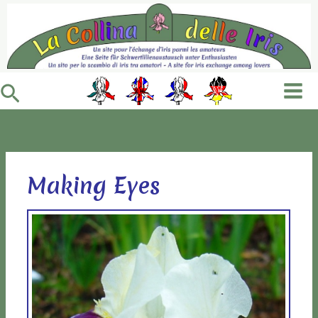
Vai
al
contenuto
Cerca
Making Eyes