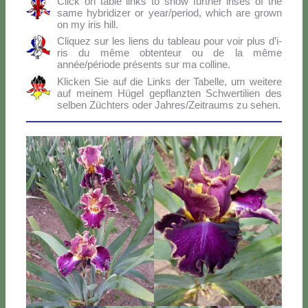
Click on ta­ble links to show fur­ther iri­ses of the
sa­me hy­bri­di­zer or year/period, which are gro­wn
on my iris hill.
Cli­quez sur les liens du ta­bleau pour voir plus d’i­
ris du mê­me ob­ten­teur ou de la mê­me
année/période pré­sen­ts sur ma col­li­ne.
Klic­ken Sie auf die Links der Ta­bel­le, um wei­te­re
auf mei­nem Hü­gel ge­p­flanz­ten Sch­wer­ti­lien des
sel­ben Zü­ch­ters oder Jahres/Zeitraums zu se­hen.