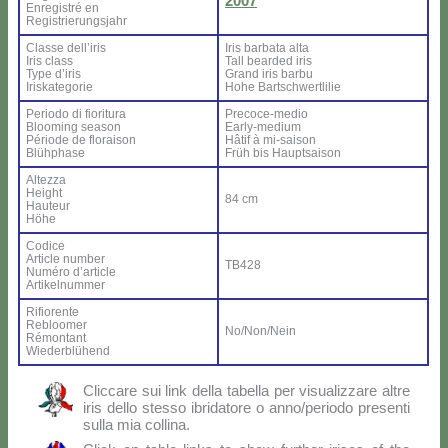
2007
En­re­gi­stré en
Re­gi­strie­rung­sjahr
Clas­se del­l’i­ris
Iris bar­ba­ta al­ta
Iris class
Tall bear­ded iris
Ty­pe d’i­ris
Grand iris bar­bu
Iri­ska­te­go­rie
Ho­he Bar­ts­ch­wer­tli­lie
Pe­rio­do di fio­ri­tu­ra
Pre­co­ce-me­dio
Bloo­ming sea­son
Ear­ly-me­dium
Pé­rio­de de flo­rai­son
Hâ­tif à mi-sai­son
Blü­h­pha­se
Früh bis Haup­tsai­son
Al­tez­za
Height
84 cm
Hau­teur
Hö­he
Co­di­ce
Ar­ti­cle num­ber
TB428
Nu­mé­ro d’ar­ti­cle
Ar­ti­kel­num­mer
Ri­fio­ren­te
Re­bloo­mer
No/Non/Nein
Ré­mon­tant
Wie­der­blü­hend
Clic­ca­re sui link del­la ta­bel­la per vi­sua­liz­za­re al­tre
iris del­lo stes­so ibri­da­to­re o anno/periodo pre­sen­ti
sul­la mia col­li­na.