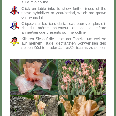
sul­la mia col­li­na.
Click on ta­ble links to show fur­ther iri­ses of the
sa­me hy­bri­di­zer or year/period, which are gro­wn
on my iris hill.
Cli­quez sur les liens du ta­bleau pour voir plus d’i­
ris du mê­me ob­ten­teur ou de la mê­me
année/période pré­sen­ts sur ma col­li­ne.
Klic­ken Sie auf die Links der Ta­bel­le, um wei­te­re
auf mei­nem Hü­gel ge­p­flanz­ten Sch­wer­ti­lien des
sel­ben Zü­ch­ters oder Jahres/Zeitraums zu se­hen.