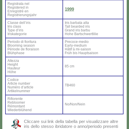
Re­gi­stra­ta nel
Re­gi­ste­red in
1999
En­re­gi­stré en
Re­gi­strie­rung­sjahr
Clas­se del­l’i­ris
Iris bar­ba­ta al­ta
Iris class
Tall bear­ded iris
Ty­pe d’i­ris
Grand iris bar­bu
Iri­ska­te­go­rie
Ho­he Bar­ts­ch­wer­tli­lie
Pe­rio­do di fio­ri­tu­ra
Pre­co­ce-me­dio
Bloo­ming sea­son
Ear­ly-me­dium
Pé­rio­de de flo­rai­son
Hâ­tif à mi-sai­son
Blü­h­pha­se
Früh bis Haup­tsai­son
Al­tez­za
Height
85 cm
Hau­teur
Hö­he
Co­di­ce
Ar­ti­cle num­ber
TB460
Nu­mé­ro d’ar­ti­cle
Ar­ti­kel­num­mer
Ri­fio­ren­te
Re­bloo­mer
No/Non/Nein
Ré­mon­tant
Wie­der­blü­hend
Clic­ca­re sui link del­la ta­bel­la per vi­sua­liz­za­re al­tre
iris del­lo stes­so ibri­da­to­re o anno/periodo pre­sen­ti