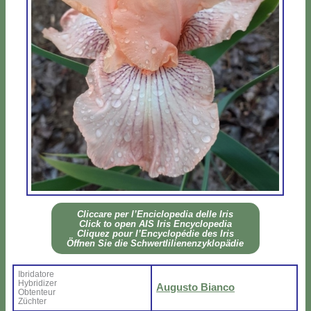
Clic­ca­re per l’En­ci­clo­pe­dia del­le Iris
Click to open AIS Iris En­cy­clo­pe­dia
Cli­quez pour l’En­cy­clo­pé­die des Iris
Öff­nen Sie die Sch­wer­tli­lie­nen­zy­klo­pä­die
Ibri­da­to­re
Hy­bri­di­zer
Au­gu­sto Bian­co
Ob­ten­teur
Zü­ch­ter