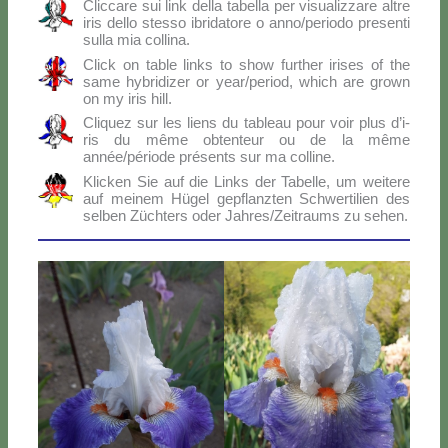
Clic­ca­re sui link del­la ta­bel­la per vi­sua­liz­za­re al­tre
iris del­lo stes­so ibri­da­to­re o anno/periodo pre­sen­ti
sul­la mia col­li­na.
Click on ta­ble links to show fur­ther iri­ses of the
sa­me hy­bri­di­zer or year/period, which are gro­wn
on my iris hill.
Cli­quez sur les liens du ta­bleau pour voir plus d’i­
ris du mê­me ob­ten­teur ou de la mê­me
année/période pré­sen­ts sur ma col­li­ne.
Klic­ken Sie auf die Links der Ta­bel­le, um wei­te­re
auf mei­nem Hü­gel ge­p­flanz­ten Sch­wer­ti­lien des
sel­ben Zü­ch­ters oder Jahres/Zeitraums zu se­hen.