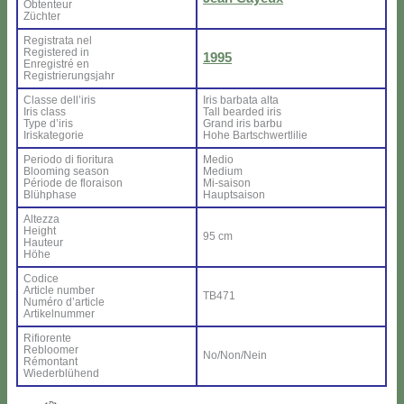
Ob­ten­teur
Zü­ch­ter
Re­gi­stra­ta nel
Re­gi­ste­red in
1995
En­re­gi­stré en
Re­gi­strie­rung­sjahr
Clas­se del­l’i­ris
Iris bar­ba­ta al­ta
Iris class
Tall bear­ded iris
Ty­pe d’i­ris
Grand iris bar­bu
Iri­ska­te­go­rie
Ho­he Bar­ts­ch­wer­tli­lie
Pe­rio­do di fio­ri­tu­ra
Me­dio
Bloo­ming sea­son
Me­dium
Pé­rio­de de flo­rai­son
Mi-sai­son
Blü­h­pha­se
Haup­tsai­son
Al­tez­za
Height
95 cm
Hau­teur
Hö­he
Co­di­ce
Ar­ti­cle num­ber
TB471
Nu­mé­ro d’ar­ti­cle
Ar­ti­kel­num­mer
Ri­fio­ren­te
Re­bloo­mer
No/Non/Nein
Ré­mon­tant
Wie­der­blü­hend