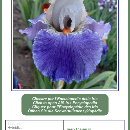
Clic­ca­re per l’En­ci­clo­pe­dia del­le Iris
Click to open AIS Iris En­cy­clo­pe­dia
Cli­quez pour l’En­cy­clo­pé­die des Iris
Öff­nen Sie die Sch­wer­tli­lie­nen­zy­klo­pä­die
Ibri­da­to­re
Hy­bri­di­zer
Jean Cayeux