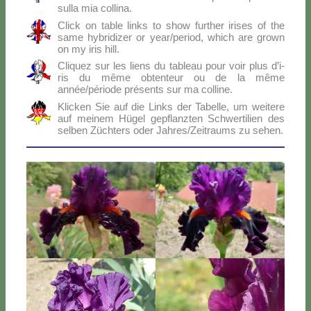
sul­la mia col­li­na.
Click on ta­ble links to show fur­ther iri­ses of the
sa­me hy­bri­di­zer or year/period, which are gro­wn
on my iris hill.
Cli­quez sur les liens du ta­bleau pour voir plus d’i­
ris du mê­me ob­ten­teur ou de la mê­me
année/période pré­sen­ts sur ma col­li­ne.
Klic­ken Sie auf die Links der Ta­bel­le, um wei­te­re
auf mei­nem Hü­gel ge­p­flanz­ten Sch­wer­ti­lien des
sel­ben Zü­ch­ters oder Jahres/Zeitraums zu se­hen.