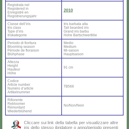
Re­gi­stra­ta nel
Re­gi­ste­red in
2010
En­re­gi­stré en
Re­gi­strie­rung­sjahr
Clas­se del­l’i­ris
Iris bar­ba­ta al­ta
Iris class
Tall bear­ded iris
Ty­pe d’i­ris
Grand iris bar­bu
Iri­ska­te­go­rie
Ho­he Bar­ts­ch­wer­tli­lie
Pe­rio­do di fio­ri­tu­ra
Me­dio
Bloo­ming sea­son
Me­dium
Pé­rio­de de flo­rai­son
Mi-sai­son
Blü­h­pha­se
Haup­tsai­son
Al­tez­za
Height
91 cm
Hau­teur
Hö­he
Co­di­ce
Ar­ti­cle num­ber
TB566
Nu­mé­ro d’ar­ti­cle
Ar­ti­kel­num­mer
Ri­fio­ren­te
Re­bloo­mer
No/Non/Nein
Ré­mon­tant
Wie­der­blü­hend
Clic­ca­re sui link del­la ta­bel­la per vi­sua­liz­za­re al­tre
iris del­lo stes­so ibri­da­to­re o anno/periodo pre­sen­ti