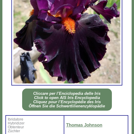
Clic­ca­re per l’En­ci­clo­pe­dia del­le Iris
Click to open AIS Iris En­cy­clo­pe­dia
Cli­quez pour l’En­cy­clo­pé­die des Iris
Öff­nen Sie die Sch­wer­tli­lie­nen­zy­klo­pä­die
Ibri­da­to­re
Hy­bri­di­zer
Tho­mas John­son
Ob­ten­teur
Zü­ch­ter