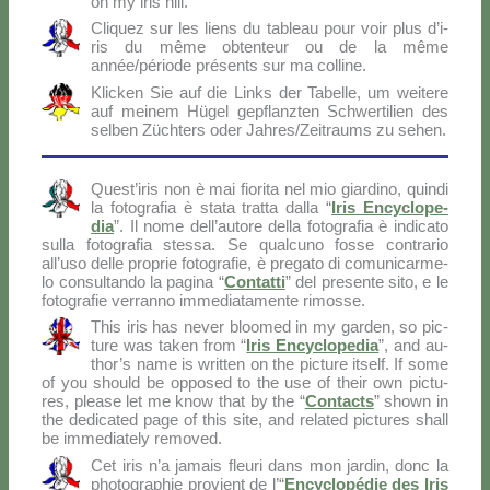
on my iris hill.
Cli­quez sur les liens du ta­bleau pour voir plus d’i­
ris du mê­me ob­ten­teur ou de la mê­me
année/période pré­sen­ts sur ma col­li­ne.
Klic­ken Sie auf die Links der Ta­bel­le, um wei­te­re
auf mei­nem Hü­gel ge­p­flanz­ten Sch­wer­ti­lien des
sel­ben Zü­ch­ters oder Jahres/Zeitraums zu se­hen.
Que­st’i­ris non è mai fio­ri­ta nel mio giar­di­no, quin­di
la fo­to­gra­fia è sta­ta trat­ta dal­la “
Iris En­cy­clo­pe­
dia
”. Il no­me dell’autore del­la fo­to­gra­fia è in­di­ca­to
sul­la fo­to­gra­fia stes­sa. Se qual­cu­no fos­se con­tra­rio
all’uso del­le pro­prie fo­to­gra­fie, è pre­ga­to di co­mu­ni­car­me­
lo con­sul­tan­do la pa­gi­na “
Con­tat­ti
” del pre­sen­te si­to, e le
fo­to­gra­fie ver­ran­no im­me­dia­ta­men­te ri­mos­se.
This iris has ne­ver bloo­med in my gar­den, so pic­
tu­re was ta­ken from “
Iris En­cy­clo­pe­dia
”, and au­
tho­r’s na­me is writ­ten on the pic­tu­re itself. If so­me
of you should be op­po­sed to the use of their own pic­tu­
res, plea­se let me know that by the “
Con­tac­ts
” sho­wn in
the de­di­ca­ted pa­ge of this si­te, and re­la­ted pic­tu­res shall
be im­me­dia­te­ly re­mo­ved.
Cet iris n’a ja­mais fleu­ri dans mon jar­din, donc la
pho­to­gra­phie pro­vient de l’“
En­cy­clo­pé­die des Iris