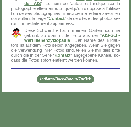
de l’AIS
”. Le nom de l’au­teur est in­di­qué sur la
pho­to­gra­phie el­le-mê­me. Si quel­qu’un s’op­po­se a l’u­ti­li­sa­
tion de ses pho­to­gra­phies, mer­ci de me le fai­re sa­voir en
con­sul­tant la pa­ge “
Con­tact
” de ce si­te, et les pho­tos se­
ront im­mé­dia­te­ment sup­pri­mées.
Die­se Sch­wer­tli­lie hat in mei­nem Gar­ten noch nie
ge­blü­ht, so stammt der Fo­to aus der “
AIS-Sch­
wer­tli­lie­nen­zy­klo­pä­die
”. Der Na­me des Bil­dau­
tors ist auf dem Fo­to selb­st an­ge­ge­ben. Wenn Sie ge­gen
die Ver­wen­dung Ih­rer Fo­tos sind, tei­len Sie mir dies bit­te
durch die in der Sei­te “
Kon­takt
” an­ge­ge­be­ne Ka­na­le, so­
dass die Fo­tos so­fort ent­fernt wer­den kön­nen.
Indietro/Back/Retour/Zurück