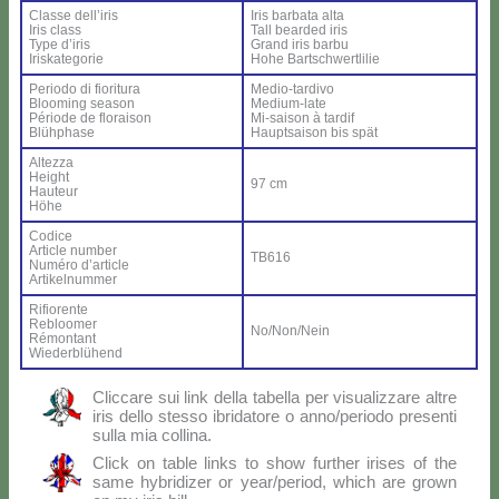
Clas­se del­l’i­ris
Iris bar­ba­ta al­ta
Iris class
Tall bear­ded iris
Ty­pe d’i­ris
Grand iris bar­bu
Iri­ska­te­go­rie
Ho­he Bar­ts­ch­wer­tli­lie
Pe­rio­do di fio­ri­tu­ra
Me­dio-tar­di­vo
Bloo­ming sea­son
Me­dium-la­te
Pé­rio­de de flo­rai­son
Mi-sai­son à tar­dif
Blü­h­pha­se
Haup­tsai­son bis spät
Al­tez­za
Height
97 cm
Hau­teur
Hö­he
Co­di­ce
Ar­ti­cle num­ber
TB616
Nu­mé­ro d’ar­ti­cle
Ar­ti­kel­num­mer
Ri­fio­ren­te
Re­bloo­mer
No/Non/Nein
Ré­mon­tant
Wie­der­blü­hend
Clic­ca­re sui link del­la ta­bel­la per vi­sua­liz­za­re al­tre
iris del­lo stes­so ibri­da­to­re o anno/periodo pre­sen­ti
sul­la mia col­li­na.
Click on ta­ble links to show fur­ther iri­ses of the
sa­me hy­bri­di­zer or year/period, which are gro­wn