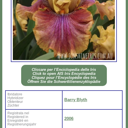
Clic­ca­re per l’En­ci­clo­pe­dia del­le Iris
Click to open AIS Iris En­cy­clo­pe­dia
Cli­quez pour l’En­cy­clo­pé­die des Iris
Öff­nen Sie die Sch­wer­tli­lie­nen­zy­klo­pä­die
Ibri­da­to­re
Hy­bri­di­zer
Bar­ry Blyth
Ob­ten­teur
Zü­ch­ter
Re­gi­stra­ta nel
Re­gi­ste­red in
2006
En­re­gi­stré en
Re­gi­strie­rung­sjahr