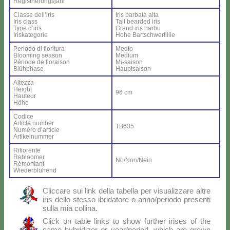
Re­gi­strie­rung­sjahr
Clas­se del­l’i­ris
Iris bar­ba­ta al­ta
Iris class
Tall bear­ded iris
Ty­pe d’i­ris
Grand iris bar­bu
Iri­ska­te­go­rie
Ho­he Bar­ts­ch­wer­tli­lie
Pe­rio­do di fio­ri­tu­ra
Me­dio
Bloo­ming sea­son
Me­dium
Pé­rio­de de flo­rai­son
Mi-sai­son
Blü­h­pha­se
Haup­tsai­son
Al­tez­za
Height
96 cm
Hau­teur
Hö­he
Co­di­ce
Ar­ti­cle num­ber
TB635
Nu­mé­ro d’ar­ti­cle
Ar­ti­kel­num­mer
Ri­fio­ren­te
Re­bloo­mer
No/Non/Nein
Ré­mon­tant
Wie­der­blü­hend
Clic­ca­re sui link del­la ta­bel­la per vi­sua­liz­za­re al­tre
iris del­lo stes­so ibri­da­to­re o anno/periodo pre­sen­ti
sul­la mia col­li­na.
Click on ta­ble links to show fur­ther iri­ses of the
sa­me hy­bri­di­zer or year/period, which are gro­wn