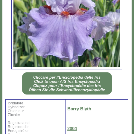
Clic­ca­re per l’En­ci­clo­pe­dia del­le Iris
Click to open AIS Iris En­cy­clo­pe­dia
Cli­quez pour l’En­cy­clo­pé­die des Iris
Öff­nen Sie die Sch­wer­tli­lie­nen­zy­klo­pä­die
Ibri­da­to­re
Hy­bri­di­zer
Bar­ry Blyth
Ob­ten­teur
Zü­ch­ter
Re­gi­stra­ta nel
Re­gi­ste­red in
2004
En­re­gi­stré en