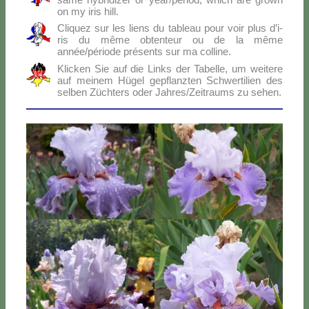
on my iris hill.
Cli­quez sur les liens du ta­bleau pour voir plus d’i­
ris du mê­me ob­ten­teur ou de la mê­me
année/période pré­sen­ts sur ma col­li­ne.
Klic­ken Sie auf die Links der Ta­bel­le, um wei­te­re
auf mei­nem Hü­gel ge­p­flanz­ten Sch­wer­ti­lien des
sel­ben Zü­ch­ters oder Jahres/Zeitraums zu se­hen.