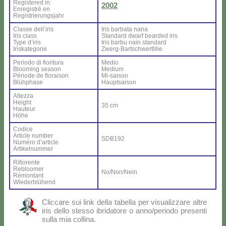
Re­gi­ste­red in
2002
En­re­gi­stré en
Re­gi­strie­rung­sjahr
Clas­se del­l’i­ris
Iris bar­ba­ta na­na
Iris class
Stan­dard dwarf bear­ded iris
Ty­pe d’i­ris
Iris bar­bu nain stan­dard
Iri­ska­te­go­rie
Zwerg-Bar­ts­ch­wer­tli­lie
Pe­rio­do di fio­ri­tu­ra
Me­dio
Bloo­ming sea­son
Me­dium
Pé­rio­de de flo­rai­son
Mi-sai­son
Blü­h­pha­se
Haup­tsai­son
Al­tez­za
Height
35 cm
Hau­teur
Hö­he
Co­di­ce
Ar­ti­cle num­ber
SDB192
Nu­mé­ro d’ar­ti­cle
Ar­ti­kel­num­mer
Ri­fio­ren­te
Re­bloo­mer
No/Non/Nein
Ré­mon­tant
Wie­der­blü­hend
Clic­ca­re sui link del­la ta­bel­la per vi­sua­liz­za­re al­tre
iris del­lo stes­so ibri­da­to­re o anno/periodo pre­sen­ti
sul­la mia col­li­na.