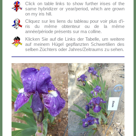
Click on ta­ble links to show fur­ther iri­ses of the
sa­me hy­bri­di­zer or year/period, which are gro­wn
on my iris hill.
Cli­quez sur les liens du ta­bleau pour voir plus d’i­
ris du mê­me ob­ten­teur ou de la mê­me
année/période pré­sen­ts sur ma col­li­ne.
Klic­ken Sie auf die Links der Ta­bel­le, um wei­te­re
auf mei­nem Hü­gel ge­p­flanz­ten Sch­wer­ti­lien des
sel­ben Zü­ch­ters oder Jahres/Zeitraums zu se­hen.