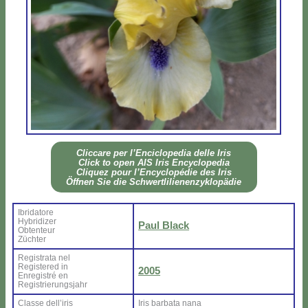
Clic­ca­re per l’En­ci­clo­pe­dia del­le Iris
Click to open AIS Iris En­cy­clo­pe­dia
Cli­quez pour l’En­cy­clo­pé­die des Iris
Öff­nen Sie die Sch­wer­tli­lie­nen­zy­klo­pä­die
Ibri­da­to­re
Hy­bri­di­zer
Paul Black
Ob­ten­teur
Zü­ch­ter
Re­gi­stra­ta nel
Re­gi­ste­red in
2005
En­re­gi­stré en
Re­gi­strie­rung­sjahr
Clas­se del­l’i­ris
Iris bar­ba­ta na­na