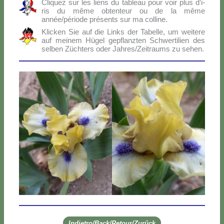
Cli­quez sur les liens du ta­bleau pour voir plus d’i­
ris du mê­me ob­ten­teur ou de la mê­me
année/période pré­sen­ts sur ma col­li­ne.
Klic­ken Sie auf die Links der Ta­bel­le, um wei­te­re
auf mei­nem Hü­gel ge­p­flanz­ten Sch­wer­ti­lien des
sel­ben Zü­ch­ters oder Jahres/Zeitraums zu se­hen.
Indietro/Back/Retour/Zurück