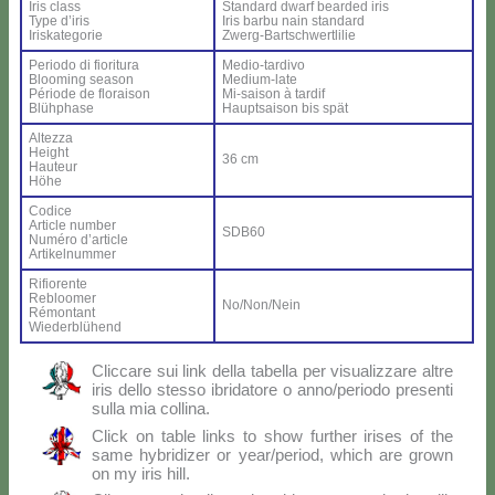
Iris class
Stan­dard dwarf bear­ded iris
Ty­pe d’i­ris
Iris bar­bu nain stan­dard
Iri­ska­te­go­rie
Zwerg-Bar­ts­ch­wer­tli­lie
Pe­rio­do di fio­ri­tu­ra
Me­dio-tar­di­vo
Bloo­ming sea­son
Me­dium-la­te
Pé­rio­de de flo­rai­son
Mi-sai­son à tar­dif
Blü­h­pha­se
Haup­tsai­son bis spät
Al­tez­za
Height
36 cm
Hau­teur
Hö­he
Co­di­ce
Ar­ti­cle num­ber
SDB60
Nu­mé­ro d’ar­ti­cle
Ar­ti­kel­num­mer
Ri­fio­ren­te
Re­bloo­mer
No/Non/Nein
Ré­mon­tant
Wie­der­blü­hend
Clic­ca­re sui link del­la ta­bel­la per vi­sua­liz­za­re al­tre
iris del­lo stes­so ibri­da­to­re o anno/periodo pre­sen­ti
sul­la mia col­li­na.
Click on ta­ble links to show fur­ther iri­ses of the
sa­me hy­bri­di­zer or year/period, which are gro­wn
on my iris hill.