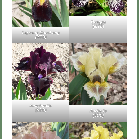
Quag­ga
(MTB)
Lap­sang Sou­chong
(MTB)
Ana­cho­rè­te
(SDB)
An­che Io
(SDB)