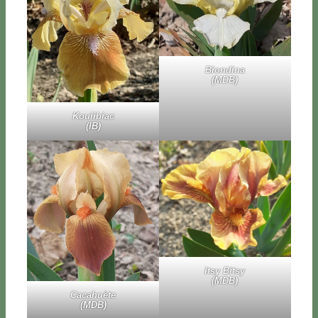
Bion­di­na
(MDB)
Kou­li­biac
(IB)
Itsy Bi­tsy
(MDB)
Ca­ca­huè­te
(MDB)