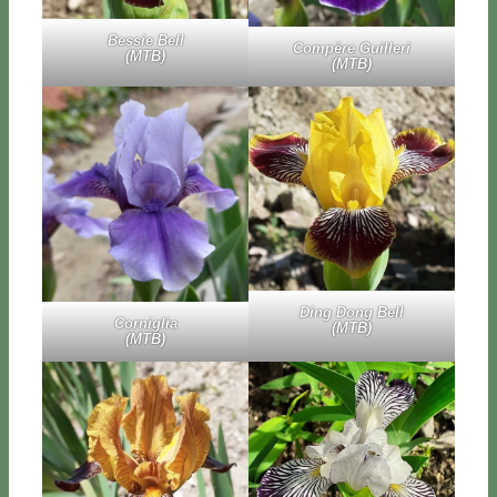
Bes­sie Bell
Com­pè­re Guil­le­ri
(MTB)
(MTB)
Ding Dong Bell
Cor­ni­glia
(MTB)
(MTB)