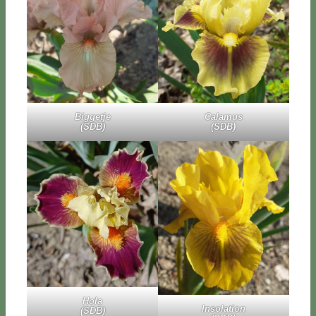
Big­ge­t­je
Ca­la­mus
(SDB)
(SDB)
Ho­la
In­so­la­tion
(SDB)