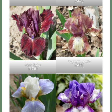
(SDB)
Sa­per­li­po­pet­te
Irish Ru­by
(SDB)
(SDB)