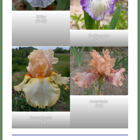
Sit­by
(SDB)
Suf­fra­get­te
(SDB)
In­car­ta­de
(TB)
In­can­te­vo­le
(TB)