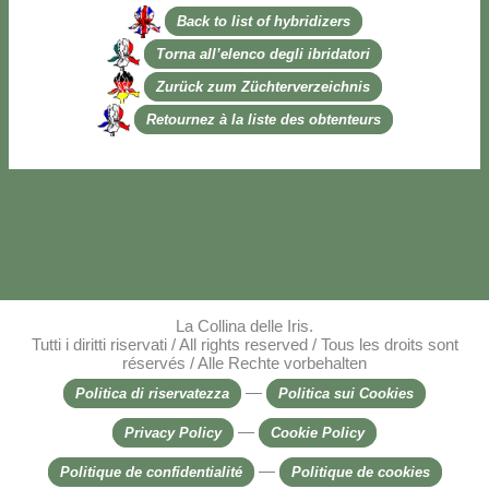
Back to li­st of hy­bri­di­zers
Tor­na al­l’e­len­co de­gli ibri­da­to­ri
Zu­rück zum Zü­ch­ter­ver­zeich­nis
Re­tour­nez à la li­ste des ob­ten­teurs
La Collina delle Iris.
Tutti i diritti riservati / All rights reserved / Tous les droits sont
réservés / Alle Rechte vorbehalten
—
Politica di riservatezza
Politica sui Cookies
—
Privacy Policy
Cookie Policy
—
Politique de confidentialité
Politique de cookies