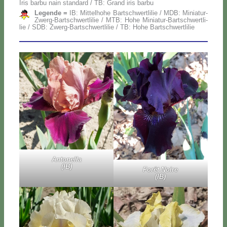
Iris bar­bu nain stan­dard / TB: Grand iris bar­bu
Le­gen­de =
IB: Mit­te­lho­he Bar­ts­ch­wer­tli­lie / MDB: Mi­nia­tur-
Zwerg-Bar­ts­ch­wer­tli­lie / MTB: Ho­he Mi­nia­tur-Bar­ts­ch­wer­tli­
lie / SDB: Zwerg-Bar­ts­ch­wer­tli­lie / TB: Ho­he Bar­ts­ch­wer­tli­lie
An­to­nel­la
(IB)
Fo­rêt Noi­re
(IB)