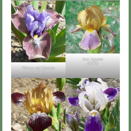
Aux Ague­ts
(MTB)
Piaz­za del Cam­po
(MDB)