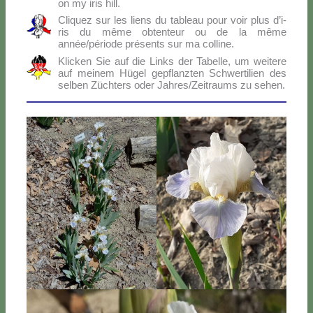
on my iris hill.
Cli­quez sur les liens du ta­bleau pour voir plus d’i­
ris du mê­me ob­ten­teur ou de la mê­me
année/période pré­sen­ts sur ma col­li­ne.
Klic­ken Sie auf die Links der Ta­bel­le, um wei­te­re
auf mei­nem Hü­gel ge­p­flanz­ten Sch­wer­ti­lien des
sel­ben Zü­ch­ters oder Jahres/Zeitraums zu se­hen.