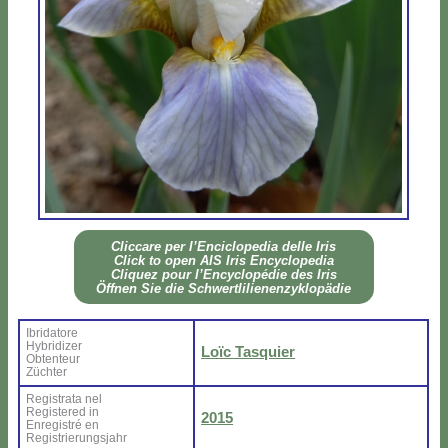
Clic­ca­re per l’En­ci­clo­pe­dia del­le Iris
Click to open AIS Iris En­cy­clo­pe­dia
Cli­quez pour l’En­cy­clo­pé­die des Iris
Öff­nen Sie die Sch­wer­tli­lie­nen­zy­klo­pä­die
Ibri­da­to­re
Hy­bri­di­zer
Loïc Ta­squier
Ob­ten­teur
Zü­ch­ter
Re­gi­stra­ta nel
Re­gi­ste­red in
2015
En­re­gi­stré en
Re­gi­strie­rung­sjahr