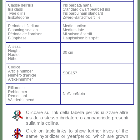
Clas­se del­l’i­ris
Iris bar­ba­ta na­na
Iris class
Stan­dard dwarf bear­ded iris
Ty­pe d’i­ris
Iris bar­bu nain stan­dard
Iri­ska­te­go­rie
Zwerg-Bar­ts­ch­wer­tli­lie
Pe­rio­do di fio­ri­tu­ra
Me­dio-tar­di­vo
Bloo­ming sea­son
Me­dium-la­te
Pé­rio­de de flo­rai­son
Mi-sai­son à tar­dif
Blü­h­pha­se
Haup­tsai­son bis spät
Al­tez­za
Height
30 cm
Hau­teur
Hö­he
Co­di­ce
Ar­ti­cle num­ber
SDB157
Nu­mé­ro d’ar­ti­cle
Ar­ti­kel­num­mer
Ri­fio­ren­te
Re­bloo­mer
No/Non/Nein
Ré­mon­tant
Wie­der­blü­hend
Clic­ca­re sui link del­la ta­bel­la per vi­sua­liz­za­re al­tre
iris del­lo stes­so ibri­da­to­re o anno/periodo pre­sen­ti
sul­la mia col­li­na.
Click on ta­ble links to show fur­ther iri­ses of the
sa­me hy­bri­di­zer or year/period, which are gro­wn