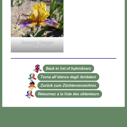
Ber­mu­da Trian­gle
(BB)
Back to li­st of hy­bri­di­zers
Tor­na al­l’e­len­co de­gli ibri­da­to­ri
Zu­rück zum Zü­ch­ter­ver­zeich­nis
Re­tour­nez à la li­ste des ob­ten­teurs