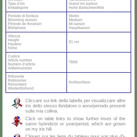
Ty­pe d’i­ris
Grand iris bar­bus
Iri­ska­te­go­rie
Ho­he Bar­ts­ch­wer­tli­lie
Pe­rio­do di fio­ri­tu­ra
Me­dio
Bloo­ming sea­son
Me­dium
Pé­rio­de de flo­rai­son
Mi-sai­son
Blü­h­pha­se
Haup­tsai­son
Al­tez­za
Height
91 cm
Hau­teur
Hö­he
Co­di­ce
Ar­ti­cle num­ber
TB66
Nu­mé­ro d’ar­ti­cle
Ar­ti­kel­num­mer
Ri­fio­ren­te
Re­bloo­mer
No/Non/Nein
Ré­mon­tant
Wie­der­blü­hend
Clic­ca­re sui link del­la ta­bel­la per vi­sua­liz­za­re al­tre
iris del­lo stes­so ibri­da­to­re o anno/periodo pre­sen­ti
sul­la mia col­li­na.
Click on ta­ble links to show fur­ther iri­ses of the
sa­me hy­bri­di­zer or year/period, which are gro­wn
on my iris hill.
Cli­quez sur les liens du ta­bleau pour voir plus d’i­