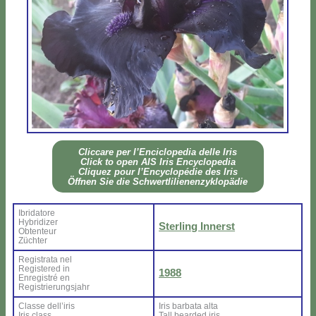
Clic­ca­re per l’En­ci­clo­pe­dia del­le Iris
Click to open AIS Iris En­cy­clo­pe­dia
Cli­quez pour l’En­cy­clo­pé­die des Iris
Öff­nen Sie die Sch­wer­tli­lie­nen­zy­klo­pä­die
Ibri­da­to­re
Hy­bri­di­zer
Ster­ling In­ner­st
Ob­ten­teur
Zü­ch­ter
Re­gi­stra­ta nel
Re­gi­ste­red in
1988
En­re­gi­stré en
Re­gi­strie­rung­sjahr
Clas­se del­l’i­ris
Iris bar­ba­ta al­ta
Iris class
Tall bear­ded iris