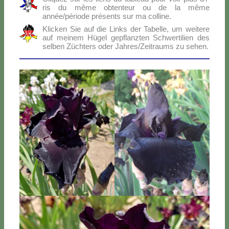
ris du mê­me ob­ten­teur ou de la mê­me
année/période pré­sen­ts sur ma col­li­ne.
Klic­ken Sie auf die Links der Ta­bel­le, um wei­te­re
auf mei­nem Hü­gel ge­p­flanz­ten Sch­wer­ti­lien des
sel­ben Zü­ch­ters oder Jahres/Zeitraums zu se­hen.