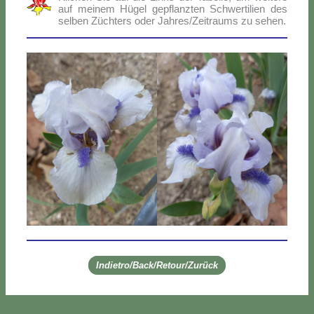
auf mei­nem Hü­gel ge­p­flanz­ten Sch­wer­ti­lien des
sel­ben Zü­ch­ters oder Jahres/Zeitraums zu se­hen.
Indietro/Back/Retour/Zurück