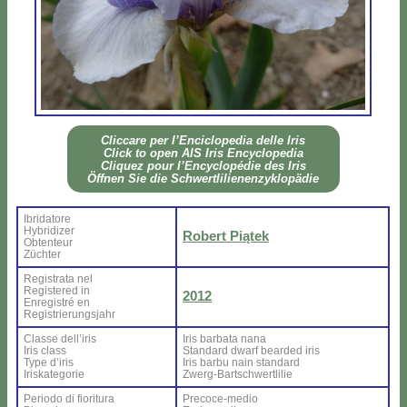
Clic­ca­re per l’En­ci­clo­pe­dia del­le Iris
Click to open AIS Iris En­cy­clo­pe­dia
Cli­quez pour l’En­cy­clo­pé­die des Iris
Öff­nen Sie die Sch­wer­tli­lie­nen­zy­klo­pä­die
Ibri­da­to­re
Hy­bri­di­zer
Ro­bert Pią­tek
Ob­ten­teur
Zü­ch­ter
Re­gi­stra­ta nel
Re­gi­ste­red in
2012
En­re­gi­stré en
Re­gi­strie­rung­sjahr
Clas­se del­l’i­ris
Iris bar­ba­ta na­na
Iris class
Stan­dard dwarf bear­ded iris
Ty­pe d’i­ris
Iris bar­bu nain stan­dard
Iri­ska­te­go­rie
Zwerg-Bar­ts­ch­wer­tli­lie
Pe­rio­do di fio­ri­tu­ra
Pre­co­ce-me­dio