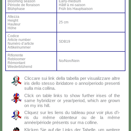
Bloo­ming sea­son
Ear­ly-me­dium
Pé­rio­de de flo­rai­son
Hâ­tif à mi-sai­son
Blü­h­pha­se
Früh bis Haup­tsai­son
Al­tez­za
Height
25 cm
Hau­teur
Hö­he
Co­di­ce
Ar­ti­cle num­ber
SDB19
Nu­mé­ro d’ar­ti­cle
Ar­ti­kel­num­mer
Ri­fio­ren­te
Re­bloo­mer
No/Non/Nein
Ré­mon­tant
Wie­der­blü­hend
Clic­ca­re sui link del­la ta­bel­la per vi­sua­liz­za­re al­tre
iris del­lo stes­so ibri­da­to­re o anno/periodo pre­sen­ti
sul­la mia col­li­na.
Click on ta­ble links to show fur­ther iri­ses of the
sa­me hy­bri­di­zer or year/period, which are gro­wn
on my iris hill.
Cli­quez sur les liens du ta­bleau pour voir plus d’i­
ris du mê­me ob­ten­teur ou de la mê­me
année/période pré­sen­ts sur ma col­li­ne.
Klic­ken Sie auf die Links der Ta­bel­le, um wei­te­re