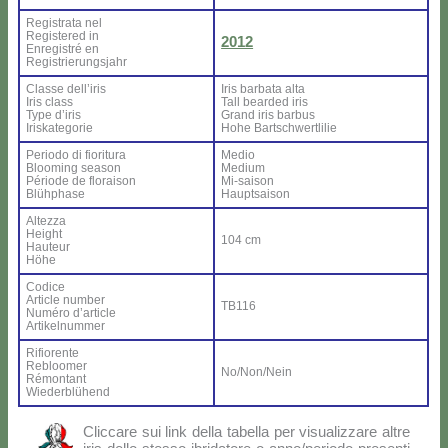
Re­gi­stra­ta nel
Re­gi­ste­red in
2012
En­re­gi­stré en
Re­gi­strie­rung­sjahr
Clas­se del­l’i­ris
Iris bar­ba­ta al­ta
Iris class
Tall bear­ded iris
Ty­pe d’i­ris
Grand iris bar­bus
Iri­ska­te­go­rie
Ho­he Bar­ts­ch­wer­tli­lie
Pe­rio­do di fio­ri­tu­ra
Me­dio
Bloo­ming sea­son
Me­dium
Pé­rio­de de flo­rai­son
Mi-sai­son
Blü­h­pha­se
Haup­tsai­son
Al­tez­za
Height
104 cm
Hau­teur
Hö­he
Co­di­ce
Ar­ti­cle num­ber
TB116
Nu­mé­ro d’ar­ti­cle
Ar­ti­kel­num­mer
Ri­fio­ren­te
Re­bloo­mer
No/Non/Nein
Ré­mon­tant
Wie­der­blü­hend
Clic­ca­re sui link del­la ta­bel­la per vi­sua­liz­za­re al­tre