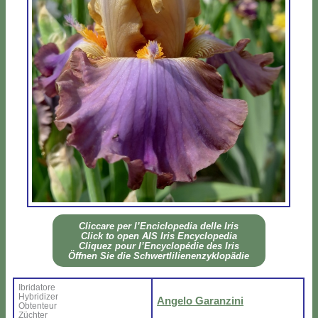
Clic­ca­re per l’En­ci­clo­pe­dia del­le Iris
Click to open AIS Iris En­cy­clo­pe­dia
Cli­quez pour l’En­cy­clo­pé­die des Iris
Öff­nen Sie die Sch­wer­tli­lie­nen­zy­klo­pä­die
Ibri­da­to­re
Hy­bri­di­zer
An­ge­lo Ga­ran­zi­ni
Ob­ten­teur
Zü­ch­ter