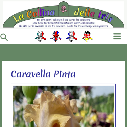
Vai
al
contenuto
Cerca
Caravella Pinta