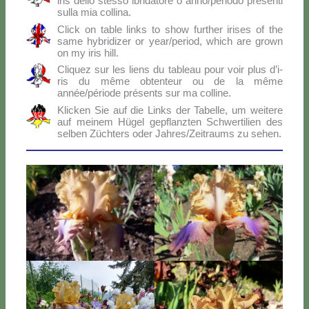
iris del­lo stes­so ibri­da­to­re o anno/periodo pre­sen­ti
sul­la mia col­li­na.
Click on ta­ble links to show fur­ther iri­ses of the
sa­me hy­bri­di­zer or year/period, which are gro­wn
on my iris hill.
Cli­quez sur les liens du ta­bleau pour voir plus d’i­
ris du mê­me ob­ten­teur ou de la mê­me
année/période pré­sen­ts sur ma col­li­ne.
Klic­ken Sie auf die Links der Ta­bel­le, um wei­te­re
auf mei­nem Hü­gel ge­p­flanz­ten Sch­wer­ti­lien des
sel­ben Zü­ch­ters oder Jahres/Zeitraums zu se­hen.