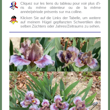
Cli­quez sur les liens du ta­bleau pour voir plus d’i­
ris du mê­me ob­ten­teur ou de la mê­me
année/période pré­sen­ts sur ma col­li­ne.
Klic­ken Sie auf die Links der Ta­bel­le, um wei­te­re
auf mei­nem Hü­gel ge­p­flanz­ten Sch­wer­ti­lien des
sel­ben Zü­ch­ters oder Jahres/Zeitraums zu se­hen.