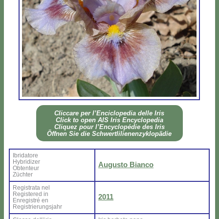
Clic­ca­re per l’En­ci­clo­pe­dia del­le Iris
Click to open AIS Iris En­cy­clo­pe­dia
Cli­quez pour l’En­cy­clo­pé­die des Iris
Öff­nen Sie die Sch­wer­tli­lie­nen­zy­klo­pä­die
Ibri­da­to­re
Hy­bri­di­zer
Au­gu­sto Bian­co
Ob­ten­teur
Zü­ch­ter
Re­gi­stra­ta nel
Re­gi­ste­red in
2011
En­re­gi­stré en
Re­gi­strie­rung­sjahr