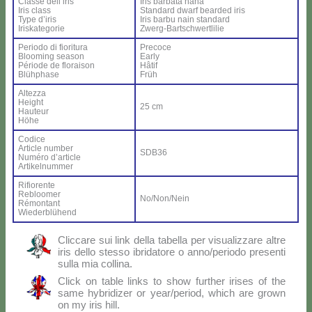
Clas­se del­l’i­ris
Iris bar­ba­ta na­na
Iris class
Stan­dard dwarf bear­ded iris
Ty­pe d’i­ris
Iris bar­bu nain stan­dard
Iri­ska­te­go­rie
Zwerg-Bar­ts­ch­wer­tli­lie
Pe­rio­do di fio­ri­tu­ra
Pre­co­ce
Bloo­ming sea­son
Ear­ly
Pé­rio­de de flo­rai­son
Hâ­tif
Blü­h­pha­se
Früh
Al­tez­za
Height
25 cm
Hau­teur
Hö­he
Co­di­ce
Ar­ti­cle num­ber
SDB36
Nu­mé­ro d’ar­ti­cle
Ar­ti­kel­num­mer
Ri­fio­ren­te
Re­bloo­mer
No/Non/Nein
Ré­mon­tant
Wie­der­blü­hend
Clic­ca­re sui link del­la ta­bel­la per vi­sua­liz­za­re al­tre
iris del­lo stes­so ibri­da­to­re o anno/periodo pre­sen­ti
sul­la mia col­li­na.
Click on ta­ble links to show fur­ther iri­ses of the
sa­me hy­bri­di­zer or year/period, which are gro­wn
on my iris hill.