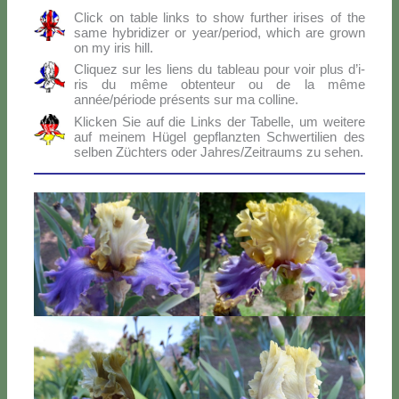
Click on ta­ble links to show fur­ther iri­ses of the
sa­me hy­bri­di­zer or year/period, which are gro­wn
on my iris hill.
Cli­quez sur les liens du ta­bleau pour voir plus d’i­
ris du mê­me ob­ten­teur ou de la mê­me
année/période pré­sen­ts sur ma col­li­ne.
Klic­ken Sie auf die Links der Ta­bel­le, um wei­te­re
auf mei­nem Hü­gel ge­p­flanz­ten Sch­wer­ti­lien des
sel­ben Zü­ch­ters oder Jahres/Zeitraums zu se­hen.