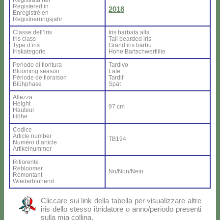
Re­gi­stra­ta nel
Re­gi­ste­red in
2018
En­re­gi­stré en
Re­gi­strie­rung­sjahr
Clas­se del­l’i­ris
Iris bar­ba­ta al­ta
Iris class
Tall bear­ded iris
Ty­pe d’i­ris
Grand iris bar­bu
Iri­ska­te­go­rie
Ho­he Bar­ts­ch­wer­tli­lie
Pe­rio­do di fio­ri­tu­ra
Tar­di­vo
Bloo­ming sea­son
La­te
Pé­rio­de de flo­rai­son
Tar­dif
Blü­h­pha­se
Spät
Al­tez­za
Height
97 cm
Hau­teur
Hö­he
Co­di­ce
Ar­ti­cle num­ber
TB194
Nu­mé­ro d’ar­ti­cle
Ar­ti­kel­num­mer
Ri­fio­ren­te
Re­bloo­mer
No/Non/Nein
Ré­mon­tant
Wie­der­blü­hend
Clic­ca­re sui link del­la ta­bel­la per vi­sua­liz­za­re al­tre
iris del­lo stes­so ibri­da­to­re o anno/periodo pre­sen­ti
sul­la mia col­li­na.