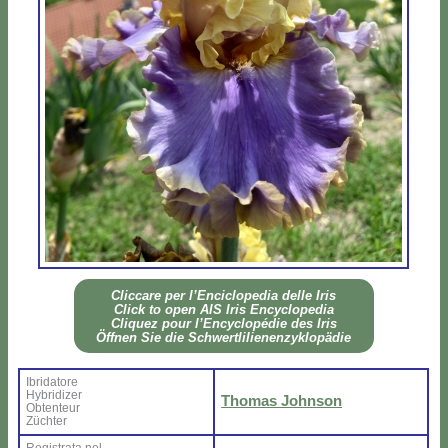
Clic­ca­re per l’En­ci­clo­pe­dia del­le Iris
Click to open AIS Iris En­cy­clo­pe­dia
Cli­quez pour l’En­cy­clo­pé­die des Iris
Öff­nen Sie die Sch­wer­tli­lie­nen­zy­klo­pä­die
Ibri­da­to­re
Hy­bri­di­zer
Tho­mas John­son
Ob­ten­teur
Zü­ch­ter