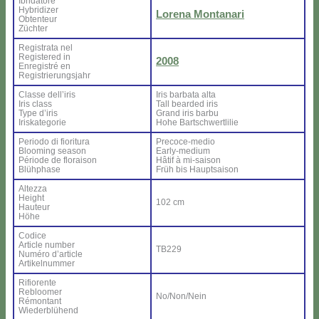
Ibri­da­to­re
Hy­bri­di­zer
Lo­re­na Mon­ta­na­ri
Ob­ten­teur
Zü­ch­ter
Re­gi­stra­ta nel
Re­gi­ste­red in
2008
En­re­gi­stré en
Re­gi­strie­rung­sjahr
Clas­se del­l’i­ris
Iris bar­ba­ta al­ta
Iris class
Tall bear­ded iris
Ty­pe d’i­ris
Grand iris bar­bu
Iri­ska­te­go­rie
Ho­he Bar­ts­ch­wer­tli­lie
Pe­rio­do di fio­ri­tu­ra
Pre­co­ce-me­dio
Bloo­ming sea­son
Ear­ly-me­dium
Pé­rio­de de flo­rai­son
Hâ­tif à mi-sai­son
Blü­h­pha­se
Früh bis Haup­tsai­son
Al­tez­za
Height
102 cm
Hau­teur
Hö­he
Co­di­ce
Ar­ti­cle num­ber
TB229
Nu­mé­ro d’ar­ti­cle
Ar­ti­kel­num­mer
Ri­fio­ren­te
Re­bloo­mer
No/Non/Nein
Ré­mon­tant
Wie­der­blü­hend