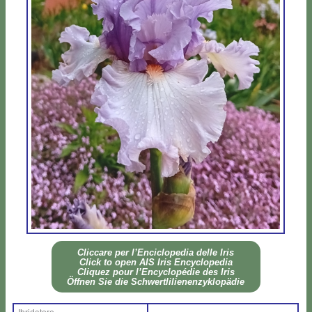
Clic­ca­re per l’En­ci­clo­pe­dia del­le Iris
Click to open AIS Iris En­cy­clo­pe­dia
Cli­quez pour l’En­cy­clo­pé­die des Iris
Öff­nen Sie die Sch­wer­tli­lie­nen­zy­klo­pä­die