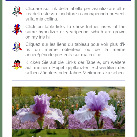
Clic­ca­re sui link del­la ta­bel­la per vi­sua­liz­za­re al­tre
iris del­lo stes­so ibri­da­to­re o anno/periodo pre­sen­ti
sul­la mia col­li­na.
Click on ta­ble links to show fur­ther iri­ses of the
sa­me hy­bri­di­zer or year/period, which are gro­wn
on my iris hill.
Cli­quez sur les liens du ta­bleau pour voir plus d’i­
ris du mê­me ob­ten­teur ou de la mê­me
année/période pré­sen­ts sur ma col­li­ne.
Klic­ken Sie auf die Links der Ta­bel­le, um wei­te­re
auf mei­nem Hü­gel ge­p­flanz­ten Sch­wer­ti­lien des
sel­ben Zü­ch­ters oder Jahres/Zeitraums zu se­hen.