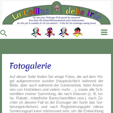
Vai
al
contenuto
Cerca
Fotogalerie
Auf die­ser Sei­te fin­den Sie ei­ni­ge Fo­tos, die auf dem Hü­
gel auf­ge­nom­men wur­den (haup­tsä­chlich wäh­rend der
Blü­te, aber auch wäh­rend der Gar­te­nar­beit, beim Anord­
nen von Holz­lei­tern und vie­lem mehr …), so­wie al­le Sch­
wer­tli­lien mei­ner Samm­lung, die nach Klas­sen (z. B. ho­
he, Rabatt‑, mit­te­lho­he Bar­ts­ch­wer­tli­lien usw.). nach Zü­
ch­ter (in die­sem Fall ist der Er­zeu­ger der Sor­te das Sor­
tie­rung­skri­te­rium) und nach Re­gi­strie­rung­sjahr (die­se
Sor­tie­rung­sart kann in­te­res­sant sein, um die Ent­wic­klung