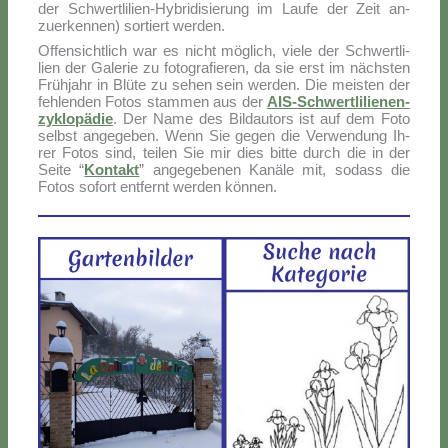
der Sch­wer­tli­lien-Hy­bri­di­sie­rung im Lau­fe der Zeit an­
zuer­ken­nen) sor­tiert wer­den.
Of­fen­si­ch­tlich war es ni­cht mö­glich, vie­le der Sch­wer­tli­
lien der Ga­le­rie zu fo­to­gra­fie­ren, da sie er­st im nä­ch­sten
Frü­h­jahr in Blü­te zu se­hen sein wer­den. Die mei­sten der
fe­hlen­den Fo­tos stam­men aus der
AIS-Sch­wer­tli­lie­nen­
zy­klo­pä­die
. Der Na­me des Bil­dau­tors ist auf dem Fo­to
selb­st an­ge­ge­ben. Wenn Sie ge­gen die Ver­wen­dung Ih­
rer Fo­tos sind, tei­len Sie mir dies bit­te durch die in der
Sei­te “
Kon­takt
” an­ge­ge­be­nen Ka­nä­le mit, so­dass die
Fo­tos so­fort ent­fernt wer­den kön­nen.