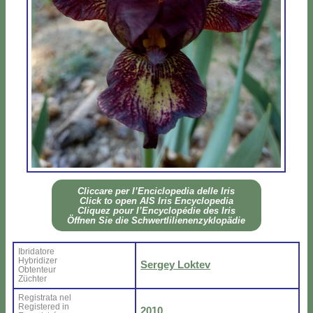
Clic­ca­re per l’En­ci­clo­pe­dia del­le Iris
Click to open AIS Iris En­cy­clo­pe­dia
Cli­quez pour l’En­cy­clo­pé­die des Iris
Öff­nen Sie die Sch­wer­tli­lie­nen­zy­klo­pä­die
Ibri­da­to­re
Hy­bri­di­zer
Ser­gey Lok­tev
Ob­ten­teur
Zü­ch­ter
Re­gi­stra­ta nel
Re­gi­ste­red in
2010