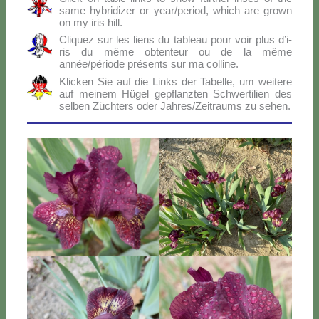
sa­me hy­bri­di­zer or year/period, which are gro­wn
on my iris hill.
Cli­quez sur les liens du ta­bleau pour voir plus d’i­
ris du mê­me ob­ten­teur ou de la mê­me
année/période pré­sen­ts sur ma col­li­ne.
Klic­ken Sie auf die Links der Ta­bel­le, um wei­te­re
auf mei­nem Hü­gel ge­p­flanz­ten Sch­wer­ti­lien des
sel­ben Zü­ch­ters oder Jahres/Zeitraums zu se­hen.