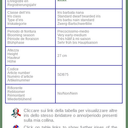
En­re­gi­stré en
Re­gi­strie­rung­sjahr
Clas­se del­l’i­ris
Iris bar­ba­ta na­na
Iris class
Stan­dard dwarf bear­ded iris
Ty­pe d’i­ris
Iris bar­bu nain stan­dard
Iri­ska­te­go­rie
Zwerg-Bar­ts­ch­wer­tli­lie
Pe­rio­do di fio­ri­tu­ra
Pre­co­cis­si­mo-me­dio
Bloo­ming sea­son
Ve­ry ear­ly-me­dium
Pé­rio­de de flo­rai­son
Très hâ­tif à mi-sai­son
Blü­h­pha­se
Sehr früh bis Haup­tsai­son
Al­tez­za
Height
27 cm
Hau­teur
Hö­he
Co­di­ce
Ar­ti­cle num­ber
SDB75
Nu­mé­ro d’ar­ti­cle
Ar­ti­kel­num­mer
Ri­fio­ren­te
Re­bloo­mer
No/Non/Nein
Ré­mon­tant
Wie­der­blü­hend
Clic­ca­re sui link del­la ta­bel­la per vi­sua­liz­za­re al­tre
iris del­lo stes­so ibri­da­to­re o anno/periodo pre­sen­ti
sul­la mia col­li­na.
Click on ta­ble links to show fur­ther iri­ses of the