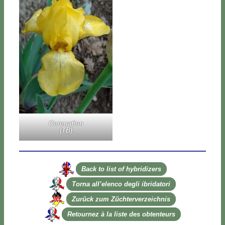
Co­ro­na­tion
(TB)
Back to li­st of hy­bri­di­zers
Tor­na al­l’e­len­co de­gli ibri­da­to­ri
Zu­rück zum Zü­ch­ter­ver­zeich­nis
Re­tour­nez à la li­ste des ob­ten­teurs