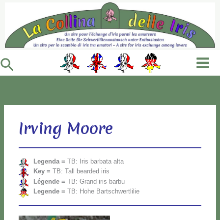
Vai
al
contenuto
Cerca
Irving Moore
Le­gen­da =
TB: Iris bar­ba­ta al­ta
Key =
TB: Tall bear­ded iris
Lé­gen­de =
TB: Grand iris bar­bu
Le­gen­de =
TB: Ho­he Bar­ts­ch­wer­tli­lie