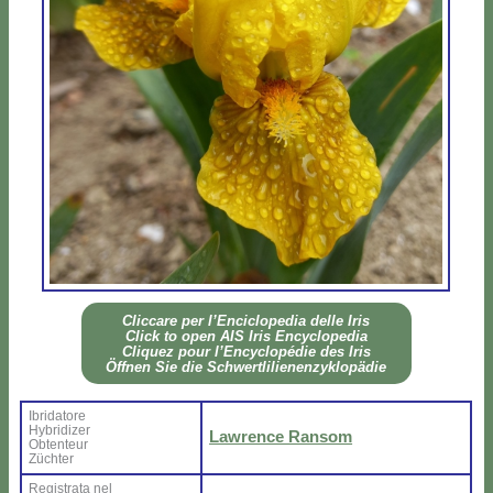
Clic­ca­re per l’En­ci­clo­pe­dia del­le Iris
Click to open AIS Iris En­cy­clo­pe­dia
Cli­quez pour l’En­cy­clo­pé­die des Iris
Öff­nen Sie die Sch­wer­tli­lie­nen­zy­klo­pä­die
Ibri­da­to­re
Hy­bri­di­zer
La­w­ren­ce Ran­som
Ob­ten­teur
Zü­ch­ter
Re­gi­stra­ta nel