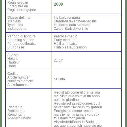
Re­gi­ste­red in
2009
En­re­gi­stré en
Re­gi­strie­rung­sjahr
Clas­se del­l’i­ris
Iris bar­ba­ta na­na
Iris class
Stan­dard dwarf bear­ded iris
Ty­pe d’i­ris
Iris bar­bu nain stan­dard
Iri­ska­te­go­rie
Zwerg-Bar­ts­ch­wer­tli­lie
Pe­rio­do di fio­ri­tu­ra
Pre­co­ce-me­dio
Bloo­ming sea­son
Ear­ly-me­dium
Pé­rio­de de flo­rai­son
Hâ­tif à mi-sai­son
Blü­h­pha­se
Früh bis Haup­tsai­son
Al­tez­za
Height
21 cm
Hau­teur
Hö­he
Co­di­ce
Ar­ti­cle num­ber
SDB86
Nu­mé­ro d’ar­ti­cle
Ar­ti­kel­num­mer
Re­gi­stra­to co­me ri­fio­ren­te, ma
mai vi­sto due vol­te in un an­no
nel mio giar­di­no
Re­gi­ste­red as re­bloo­mer, but I
Ri­fio­ren­te
ne­ver saw it twi­ce in my gar­den
Re­bloo­mer
En­ré­gi­stré com­me ré­mon­tant,
Ré­mon­tant
mais je ne l’ai ja­mais vu deux
Wie­der­blü­hend
fois dans mon jar­din
Als wie­der­blü­hen­de Sor­te ein-
ge­tra­gen, aber ich ha­be sie nie