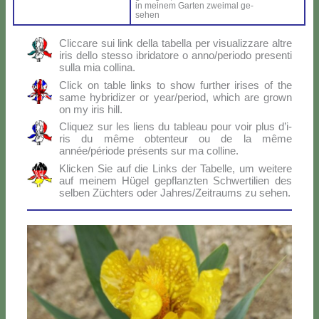
in mei­nem Gar­ten zwei­mal ge-
se­hen
Clic­ca­re sui link del­la ta­bel­la per vi­sua­liz­za­re al­tre
iris del­lo stes­so ibri­da­to­re o anno/periodo pre­sen­ti
sul­la mia col­li­na.
Click on ta­ble links to show fur­ther iri­ses of the
sa­me hy­bri­di­zer or year/period, which are gro­wn
on my iris hill.
Cli­quez sur les liens du ta­bleau pour voir plus d’i­
ris du mê­me ob­ten­teur ou de la mê­me
année/période pré­sen­ts sur ma col­li­ne.
Klic­ken Sie auf die Links der Ta­bel­le, um wei­te­re
auf mei­nem Hü­gel ge­p­flanz­ten Sch­wer­ti­lien des
sel­ben Zü­ch­ters oder Jahres/Zeitraums zu se­hen.