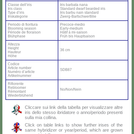
Clas­se del­l’i­ris
Iris bar­ba­ta na­na
Iris class
Stan­dard dwarf bear­ded iris
Ty­pe d’i­ris
Iris bar­bu nain stan­dard
Iri­ska­te­go­rie
Zwerg-Bar­ts­ch­wer­tli­lie
Pe­rio­do di fio­ri­tu­ra
Pre­co­ce-me­dio
Bloo­ming sea­son
Ear­ly-me­dium
Pé­rio­de de flo­rai­son
Hâ­tif à mi-sai­son
Blü­h­pha­se
Früh bis Haup­tsai­son
Al­tez­za
Height
36 cm
Hau­teur
Hö­he
Co­di­ce
Ar­ti­cle num­ber
SDB87
Nu­mé­ro d’ar­ti­cle
Ar­ti­kel­num­mer
Ri­fio­ren­te
Re­bloo­mer
No/Non/Nein
Ré­mon­tant
Wie­der­blü­hend
Clic­ca­re sui link del­la ta­bel­la per vi­sua­liz­za­re al­tre
iris del­lo stes­so ibri­da­to­re o anno/periodo pre­sen­ti
sul­la mia col­li­na.
Click on ta­ble links to show fur­ther iri­ses of the
sa­me hy­bri­di­zer or year/period, which are gro­wn