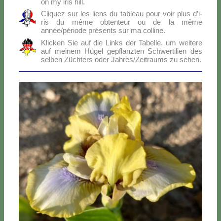
on my iris hill.
Cli­quez sur les liens du ta­bleau pour voir plus d’i­
ris du mê­me ob­ten­teur ou de la mê­me
année/période pré­sen­ts sur ma col­li­ne.
Klic­ken Sie auf die Links der Ta­bel­le, um wei­te­re
auf mei­nem Hü­gel ge­p­flanz­ten Sch­wer­ti­lien des
sel­ben Zü­ch­ters oder Jahres/Zeitraums zu se­hen.