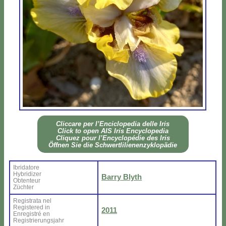
Clic­ca­re per l’En­ci­clo­pe­dia del­le Iris
Click to open AIS Iris En­cy­clo­pe­dia
Cli­quez pour l’En­cy­clo­pé­die des Iris
Öff­nen Sie die Sch­wer­tli­lie­nen­zy­klo­pä­die
Ibri­da­to­re
Hy­bri­di­zer
Bar­ry Blyth
Ob­ten­teur
Zü­ch­ter
Re­gi­stra­ta nel
Re­gi­ste­red in
2011
En­re­gi­stré en
Re­gi­strie­rung­sjahr