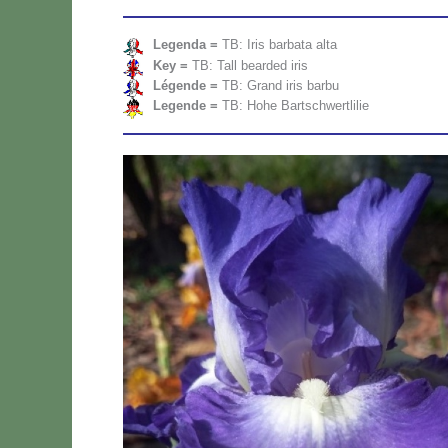
Le­gen­da =
TB: Iris bar­ba­ta al­ta
Key =
TB: Tall bear­ded iris
Lé­gen­de =
TB: Grand iris bar­bu
Le­gen­de =
TB: Ho­he Bar­ts­ch­wer­tli­lie