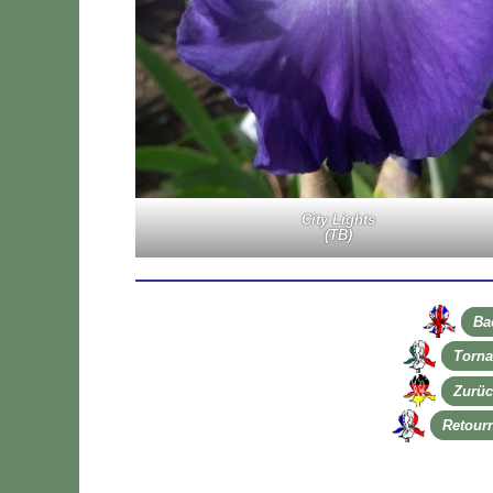
Ci­ty Lights
(TB)
Bac
Tor­na 
Zu­rüc
Re­tour­