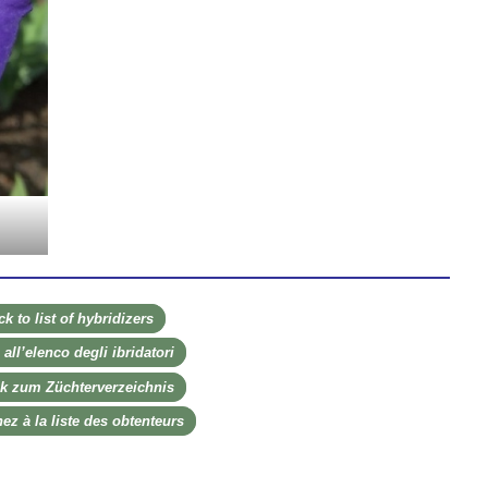
k to li­st of hy­bri­di­zers
al­l’e­len­co de­gli ibri­da­to­ri
k zum Zü­ch­ter­ver­zeich­nis
nez à la li­ste des ob­ten­teurs