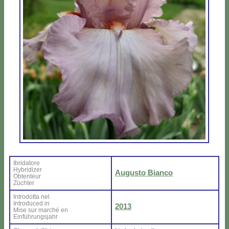
Ibri­da­to­re
Hy­bri­di­zer
Au­gu­sto Bian­co
Ob­ten­teur
Zü­ch­ter
In­tro­dot­ta nel
In­tro­du­ced in
2013
Mi­se sur mar­ché en
Ein­füh­rung­sjahr