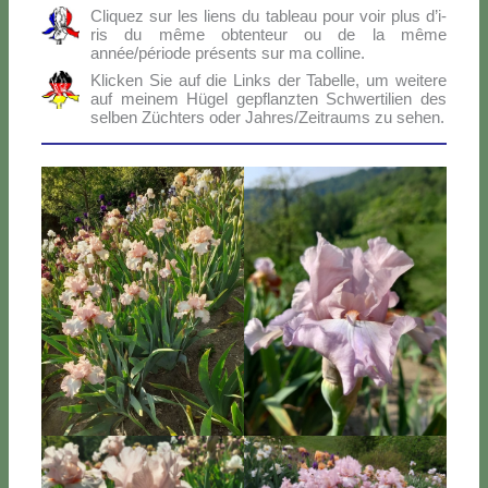
Cli­quez sur les liens du ta­bleau pour voir plus d’i­
ris du mê­me ob­ten­teur ou de la mê­me
année/période pré­sen­ts sur ma col­li­ne.
Klic­ken Sie auf die Links der Ta­bel­le, um wei­te­re
auf mei­nem Hü­gel ge­p­flanz­ten Sch­wer­ti­lien des
sel­ben Zü­ch­ters oder Jahres/Zeitraums zu se­hen.