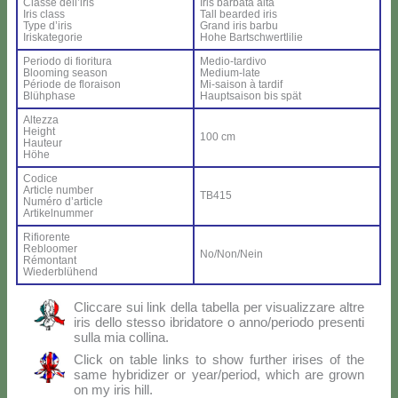
Clas­se del­l’i­ris
Iris bar­ba­ta al­ta
Iris class
Tall bear­ded iris
Ty­pe d’i­ris
Grand iris bar­bu
Iri­ska­te­go­rie
Ho­he Bar­ts­ch­wer­tli­lie
Pe­rio­do di fio­ri­tu­ra
Me­dio-tar­di­vo
Bloo­ming sea­son
Me­dium-la­te
Pé­rio­de de flo­rai­son
Mi-sai­son à tar­dif
Blü­h­pha­se
Haup­tsai­son bis spät
Al­tez­za
Height
100 cm
Hau­teur
Hö­he
Co­di­ce
Ar­ti­cle num­ber
TB415
Nu­mé­ro d’ar­ti­cle
Ar­ti­kel­num­mer
Ri­fio­ren­te
Re­bloo­mer
No/Non/Nein
Ré­mon­tant
Wie­der­blü­hend
Clic­ca­re sui link del­la ta­bel­la per vi­sua­liz­za­re al­tre
iris del­lo stes­so ibri­da­to­re o anno/periodo pre­sen­ti
sul­la mia col­li­na.
Click on ta­ble links to show fur­ther iri­ses of the
sa­me hy­bri­di­zer or year/period, which are gro­wn
on my iris hill.