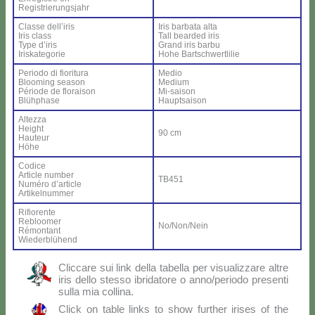
Re­gi­strie­rung­sjahr
Clas­se del­l’i­ris
Iris bar­ba­ta al­ta
Iris class
Tall bear­ded iris
Ty­pe d’i­ris
Grand iris bar­bu
Iri­ska­te­go­rie
Ho­he Bar­ts­ch­wer­tli­lie
Pe­rio­do di fio­ri­tu­ra
Me­dio
Bloo­ming sea­son
Me­dium
Pé­rio­de de flo­rai­son
Mi-sai­son
Blü­h­pha­se
Haup­tsai­son
Al­tez­za
Height
90 cm
Hau­teur
Hö­he
Co­di­ce
Ar­ti­cle num­ber
TB451
Nu­mé­ro d’ar­ti­cle
Ar­ti­kel­num­mer
Ri­fio­ren­te
Re­bloo­mer
No/Non/Nein
Ré­mon­tant
Wie­der­blü­hend
Clic­ca­re sui link del­la ta­bel­la per vi­sua­liz­za­re al­tre
iris del­lo stes­so ibri­da­to­re o anno/periodo pre­sen­ti
sul­la mia col­li­na.
Click on ta­ble links to show fur­ther iri­ses of the