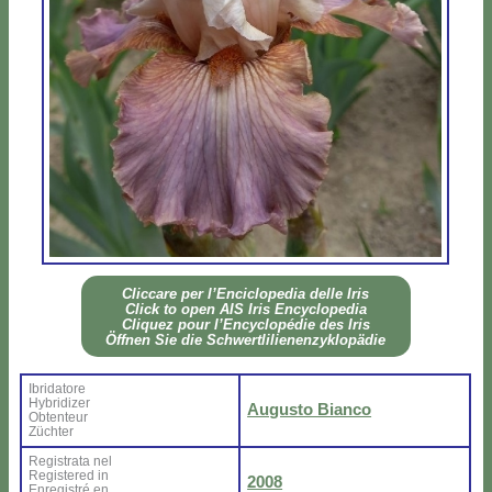
Clic­ca­re per l’En­ci­clo­pe­dia del­le Iris
Click to open AIS Iris En­cy­clo­pe­dia
Cli­quez pour l’En­cy­clo­pé­die des Iris
Öff­nen Sie die Sch­wer­tli­lie­nen­zy­klo­pä­die
Ibri­da­to­re
Hy­bri­di­zer
Au­gu­sto Bian­co
Ob­ten­teur
Zü­ch­ter
Re­gi­stra­ta nel
Re­gi­ste­red in
2008
En­re­gi­stré en