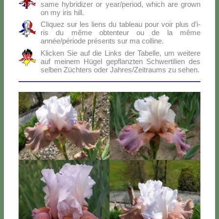
sa­me hy­bri­di­zer or year/period, which are gro­wn
on my iris hill.
Cli­quez sur les liens du ta­bleau pour voir plus d’i­
ris du mê­me ob­ten­teur ou de la mê­me
année/période pré­sen­ts sur ma col­li­ne.
Klic­ken Sie auf die Links der Ta­bel­le, um wei­te­re
auf mei­nem Hü­gel ge­p­flanz­ten Sch­wer­ti­lien des
sel­ben Zü­ch­ters oder Jahres/Zeitraums zu se­hen.