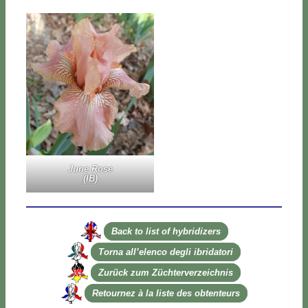
Ju­ne Ro­se
(IB)
Back to li­st of hy­bri­di­zers
Tor­na al­l’e­len­co de­gli ibri­da­to­ri
Zu­rück zum Zü­ch­ter­ver­zeich­nis
Re­tour­nez à la li­ste des ob­ten­teurs