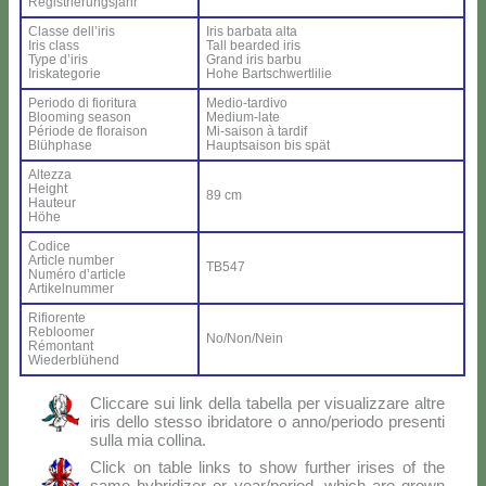
Re­gi­strie­rung­sjahr
Clas­se del­l’i­ris
Iris bar­ba­ta al­ta
Iris class
Tall bear­ded iris
Ty­pe d’i­ris
Grand iris bar­bu
Iri­ska­te­go­rie
Ho­he Bar­ts­ch­wer­tli­lie
Pe­rio­do di fio­ri­tu­ra
Me­dio-tar­di­vo
Bloo­ming sea­son
Me­dium-la­te
Pé­rio­de de flo­rai­son
Mi-sai­son à tar­dif
Blü­h­pha­se
Haup­tsai­son bis spät
Al­tez­za
Height
89 cm
Hau­teur
Hö­he
Co­di­ce
Ar­ti­cle num­ber
TB547
Nu­mé­ro d’ar­ti­cle
Ar­ti­kel­num­mer
Ri­fio­ren­te
Re­bloo­mer
No/Non/Nein
Ré­mon­tant
Wie­der­blü­hend
Clic­ca­re sui link del­la ta­bel­la per vi­sua­liz­za­re al­tre
iris del­lo stes­so ibri­da­to­re o anno/periodo pre­sen­ti
sul­la mia col­li­na.
Click on ta­ble links to show fur­ther iri­ses of the
sa­me hy­bri­di­zer or year/period, which are gro­wn