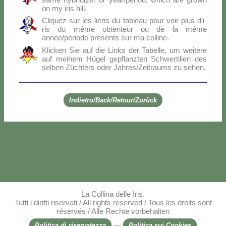
on my iris hill.
Cli­quez sur les liens du ta­bleau pour voir plus d’i­
ris du mê­me ob­ten­teur ou de la mê­me
année/période pré­sen­ts sur ma col­li­ne.
Klic­ken Sie auf die Links der Ta­bel­le, um wei­te­re
auf mei­nem Hü­gel ge­p­flanz­ten Sch­wer­ti­lien des
sel­ben Zü­ch­ters oder Jahres/Zeitraums zu se­hen.
Indietro/Back/Retour/Zurück
La Collina delle Iris.
Tutti i diritti riservati / All rights reserved / Tous les droits sont
réservés / Alle Rechte vorbehalten
—
Politica di riservatezza
Politica sui Cookies