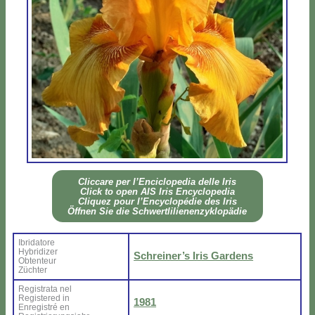
Clic­ca­re per l’En­ci­clo­pe­dia del­le Iris
Click to open AIS Iris En­cy­clo­pe­dia
Cli­quez pour l’En­cy­clo­pé­die des Iris
Öff­nen Sie die Sch­wer­tli­lie­nen­zy­klo­pä­die
Ibri­da­to­re
Hy­bri­di­zer
Schrei­ne­r’s Iris Gar­dens
Ob­ten­teur
Zü­ch­ter
Re­gi­stra­ta nel
Re­gi­ste­red in
1981
En­re­gi­stré en