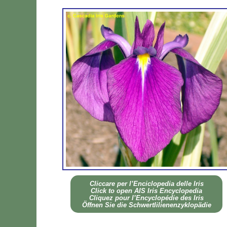
Clic­ca­re per l’En­ci­clo­pe­dia del­le Iris
Click to open AIS Iris En­cy­clo­pe­dia
Cli­quez pour l’En­cy­clo­pé­die des Iris
Öff­nen Sie die Sch­wer­tli­lie­nen­zy­klo­pä­die