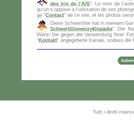
des Iris de l’AIS
”. Le nom de l’au­teu
qu’un s’op­po­se a l’u­ti­li­sa­tion de ses pho­to
ge “
Con­tact
” de ce si­te, et les pho­tos se­ro
Die­se Sch­wer­tli­lie hat in mei­nem Ga
Sch­wer­tli­lie­nen­zy­klo­pä­die
”. Der Na­
Wenn Sie ge­gen die Ver­wen­dung Ih­rer Fo­to
“
Kon­takt
” an­ge­ge­be­ne Ka­na­le, so­dass die
Indiet
Tutti i diritti rise