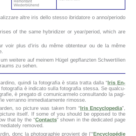
Ré­mon­tant
Wie­der­blü­hend
ua­liz­za­re al­tre iris del­lo stes­so ibri­da­to­re o anno/periodo
ri­ses of the sa­me hy­bri­di­zer or year/period, which are
ur voir plus d’i­ris du mê­me ob­ten­teur ou de la mê­me
e.
um wei­te­re auf mei­nem Hü­gel ge­p­flanz­ten Sch­wer­ti­lien
traums zu se­hen.
­di­no, quin­di la fo­to­gra­fia è sta­ta trat­ta dal­la “
Iris En­
o­to­gra­fia è in­di­ca­to sul­la fo­to­gra­fia stes­sa. Se qual­cu­
gra­fie, è pre­ga­to di co­mu­ni­car­me­lo con­sul­tan­do la pa­gi­
a­fie ver­ran­no im­me­dia­ta­men­te ri­mos­se.
r­den, so pic­tu­re was ta­ken from “
Iris En­cy­clo­pe­dia
”,
pic­tu­re itself. If so­me of you should be op­po­sed to the
now that by the “
Con­tac­ts
” sho­wn in the de­di­ca­ted pa­ge
­me­dia­te­ly re­mo­ved.
­din, donc la pho­to­gra­phie pro­vient de l’“
En­cy­clo­pé­die