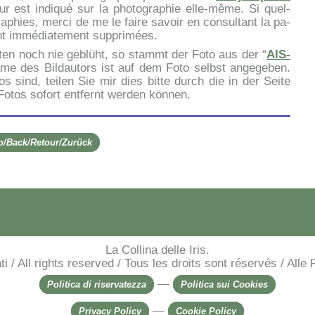
r est in­di­qué sur la pho­to­gra­phie el­le-mê­me. Si quel­
­gra­phies, mer­ci de me le fai­re sa­voir en con­sul­tant la pa­
nt im­mé­dia­te­ment sup­pri­mées.
r­ten noch nie ge­blü­ht, so stammt der Fo­to aus der “
AIS-
me des Bil­dau­tors ist auf dem Fo­to selb­st an­ge­ge­ben.
s sind, tei­len Sie mir dies bit­te durch die in der Sei­te
 Fo­tos so­fort ent­fernt wer­den kön­nen.
ro/Back/Retour/Zurück
La Collina delle Iris.
rvati / All rights reserved / Tous les droits sont réservés / Al
—
Politica di riservatezza
Politica sui Cookies
—
Privacy Policy
Cookie Policy