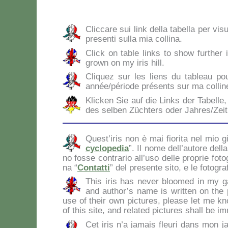
Clic­ca­re sui link del­la ta­bel­la per vi­s
pre­sen­ti sul­la mia col­li­na.
Click on ta­ble links to show fur­ther i
gro­wn on my iris hill.
Cli­quez sur les liens du ta­bleau po
année/période pré­sen­ts sur ma col­li­n
Klic­ken Sie auf die Links der Ta­bel­le, 
des sel­ben Zü­ch­ters oder Jahres/Zei
Que­st’i­ris non è mai fio­ri­ta nel mio giar
cy­clo­pe­dia
”. Il no­me dell’autore del­la f
no fos­se con­tra­rio all’uso del­le pro­prie fo­to­
na “
Con­tat­ti
” del pre­sen­te si­to, e le fo­to­gr
This iris has ne­ver bloo­med in my ga
and au­tho­r’s na­me is writ­ten on the 
use of their own pic­tu­res, plea­se let me k
of this si­te, and re­la­ted pic­tu­res shall be im
Cet iris n’a ja­mais fleu­ri dans mon jar