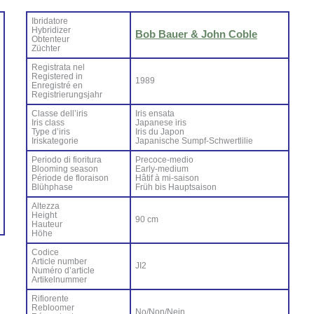
Ibri­da­to­re
Hy­bri­di­zer
Bob Bauer & John Co­ble
Ob­ten­teur
Zü­ch­ter
Re­gi­stra­ta nel
Re­gi­ste­red in
1989
En­re­gi­stré en
Re­gi­strie­rung­sjahr
Clas­se del­l’i­ris
Iris en­sa­ta
Iris class
Ja­pa­ne­se iris
Ty­pe d’i­ris
Iris du Ja­pon
Iri­ska­te­go­rie
Ja­pa­ni­sche Sum­pf-Sch­wer­tli­lie
Pe­rio­do di fio­ri­tu­ra
Pre­co­ce-me­dio
Bloo­ming sea­son
Ear­ly-me­dium
Pé­rio­de de flo­rai­son
Hâ­tif à mi-sai­son
Blü­h­pha­se
Früh bis Haup­tsai­son
Al­tez­za
Height
90 cm
Hau­teur
Hö­he
Co­di­ce
Ar­ti­cle num­ber
JI2
Nu­mé­ro d’ar­ti­cle
Ar­ti­kel­num­mer
Ri­fio­ren­te
Re­bloo­mer
No/Non/Nein