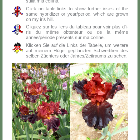
sul­la mia col­li­na.
Click on ta­ble links to show fur­ther iri­ses of the
sa­me hy­bri­di­zer or year/period, which are gro­wn
on my iris hill.
Cli­quez sur les liens du ta­bleau pour voir plus d’i­
ris du mê­me ob­ten­teur ou de la mê­me
année/période pré­sen­ts sur ma col­li­ne.
Klic­ken Sie auf die Links der Ta­bel­le, um wei­te­re
auf mei­nem Hü­gel ge­p­flanz­ten Sch­wer­ti­lien des
sel­ben Zü­ch­ters oder Jahres/Zeitraums zu se­hen.