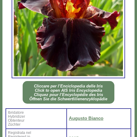
Clic­ca­re per l’En­ci­clo­pe­dia del­le Iris
Click to open AIS Iris En­cy­clo­pe­dia
Cli­quez pour l’En­cy­clo­pé­die des Iris
Öff­nen Sie die Sch­wer­tli­lie­nen­zy­klo­pä­die
Ibri­da­to­re
Hy­bri­di­zer
Au­gu­sto Bian­co
Ob­ten­teur
Zü­ch­ter
Re­gi­stra­ta nel
Re­gi­ste­red in