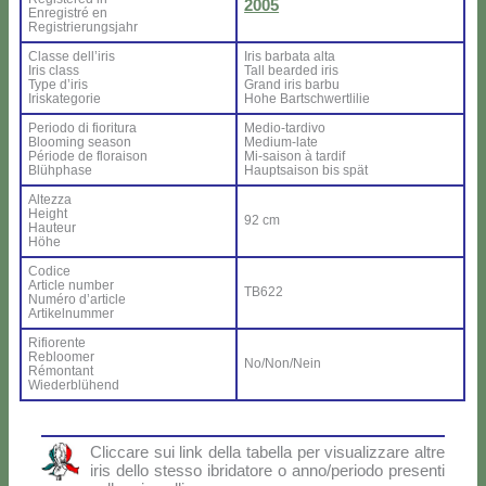
2005
En­re­gi­stré en
Re­gi­strie­rung­sjahr
Clas­se del­l’i­ris
Iris bar­ba­ta al­ta
Iris class
Tall bear­ded iris
Ty­pe d’i­ris
Grand iris bar­bu
Iri­ska­te­go­rie
Ho­he Bar­ts­ch­wer­tli­lie
Pe­rio­do di fio­ri­tu­ra
Me­dio-tar­di­vo
Bloo­ming sea­son
Me­dium-la­te
Pé­rio­de de flo­rai­son
Mi-sai­son à tar­dif
Blü­h­pha­se
Haup­tsai­son bis spät
Al­tez­za
Height
92 cm
Hau­teur
Hö­he
Co­di­ce
Ar­ti­cle num­ber
TB622
Nu­mé­ro d’ar­ti­cle
Ar­ti­kel­num­mer
Ri­fio­ren­te
Re­bloo­mer
No/Non/Nein
Ré­mon­tant
Wie­der­blü­hend
Clic­ca­re sui link del­la ta­bel­la per vi­sua­liz­za­re al­tre
iris del­lo stes­so ibri­da­to­re o anno/periodo pre­sen­ti