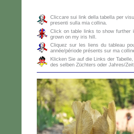
Clic­ca­re sui link del­la ta­bel­la per vi­s
pre­sen­ti sul­la mia col­li­na.
Click on ta­ble links to show fur­ther i
gro­wn on my iris hill.
Cli­quez sur les liens du ta­bleau po
année/période pré­sen­ts sur ma col­li­n
Klic­ken Sie auf die Links der Ta­bel­le, 
des sel­ben Zü­ch­ters oder Jahres/Zei