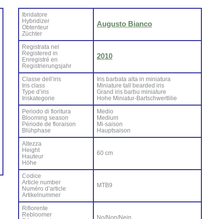
Ibri­da­to­re
Hy­bri­di­zer
Au­gu­sto Bian­co
Ob­ten­teur
Zü­ch­ter
Re­gi­stra­ta nel
Re­gi­ste­red in
2010
En­re­gi­stré en
Re­gi­strie­rung­sjahr
Clas­se del­l’i­ris
Iris bar­ba­ta al­ta in mi­nia­tu­ra
Iris class
Mi­nia­tu­re tall bear­ded iris
Ty­pe d’i­ris
Grand iris bar­bu mi­nia­tu­re
Iri­ska­te­go­rie
Ho­he Mi­nia­tur-Bar­ts­ch­wer­tli­lie
Pe­rio­do di fio­ri­tu­ra
Me­dio
Bloo­ming sea­son
Me­dium
Pé­rio­de de flo­rai­son
Mi-sai­son
Blü­h­pha­se
Haup­tsai­son
Al­tez­za
Height
60 cm
Hau­teur
Hö­he
Co­di­ce
Ar­ti­cle num­ber
MTB9
Nu­mé­ro d’ar­ti­cle
Ar­ti­kel­num­mer
Ri­fio­ren­te
Re­bloo­mer
No/Non/Nein