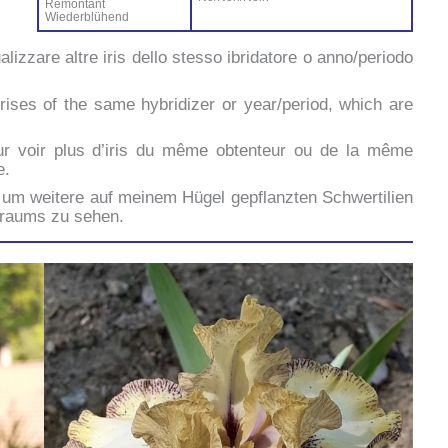
Ré­mon­tant
Wie­der­blü­hend
ua­liz­za­re al­tre iris del­lo stes­so ibri­da­to­re o anno/periodo
ri­ses of the sa­me hy­bri­di­zer or year/period, which are
ur voir plus d’i­ris du mê­me ob­ten­teur ou de la mê­me
e.
um wei­te­re auf mei­nem Hü­gel ge­p­flanz­ten Sch­wer­ti­lien
traums zu se­hen.