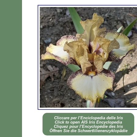
Clic­ca­re per l’En­ci­clo­pe­dia del­le Iris
Click to open AIS Iris En­cy­clo­pe­dia
Cli­quez pour l’En­cy­clo­pé­die des Iris
Öff­nen Sie die Sch­wer­tli­lie­nen­zy­klo­pä­die