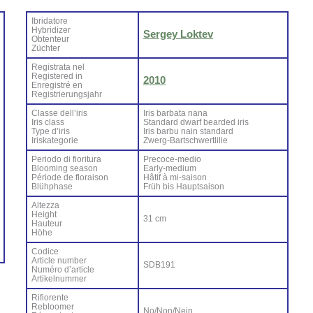
Ibri­da­to­re
Hy­bri­di­zer
Ser­gey Lok­tev
Ob­ten­teur
Zü­ch­ter
Re­gi­stra­ta nel
Re­gi­ste­red in
2010
En­re­gi­stré en
Re­gi­strie­rung­sjahr
Clas­se del­l’i­ris
Iris bar­ba­ta na­na
Iris class
Stan­dard dwarf bear­ded iris
Ty­pe d’i­ris
Iris bar­bu nain stan­dard
Iri­ska­te­go­rie
Zwerg-Bar­ts­ch­wer­tli­lie
Pe­rio­do di fio­ri­tu­ra
Pre­co­ce-me­dio
Bloo­ming sea­son
Ear­ly-me­dium
Pé­rio­de de flo­rai­son
Hâ­tif à mi-sai­son
Blü­h­pha­se
Früh bis Haup­tsai­son
Al­tez­za
Height
31 cm
Hau­teur
Hö­he
Co­di­ce
Ar­ti­cle num­ber
SDB191
Nu­mé­ro d’ar­ti­cle
Ar­ti­kel­num­mer
Ri­fio­ren­te
Re­bloo­mer
No/Non/Nein