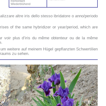
Ré­mon­tant
Wie­der­blü­hend
ua­liz­za­re al­tre iris del­lo stes­so ibri­da­to­re o anno/periodo
ri­ses of the sa­me hy­bri­di­zer or year/period, which are
ur voir plus d’i­ris du mê­me ob­ten­teur ou de la mê­me
e.
um wei­te­re auf mei­nem Hü­gel ge­p­flanz­ten Sch­wer­ti­lien
traums zu se­hen.