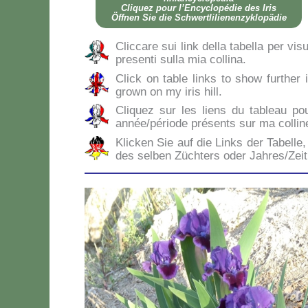
Cli­quez pour l’En­cy­clo­pé­die des Iris
Öff­nen Sie die Sch­wer­tli­lie­nen­zy­klo­pä­die
Clic­ca­re sui link del­la ta­bel­la per vi­s
pre­sen­ti sul­la mia col­li­na.
Click on ta­ble links to show fur­ther i
gro­wn on my iris hill.
Cli­quez sur les liens du ta­bleau po
année/période pré­sen­ts sur ma col­li­n
Klic­ken Sie auf die Links der Ta­bel­le, 
des sel­ben Zü­ch­ters oder Jahres/Zei