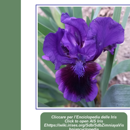
Clic­ca­re per l’En­ci­clo­pe­dia del­le Iris
Click to open AIS Iris
Ehttps://wiki.irises.org/Sdb/SdbZimniayaVis
hniancyclopedia