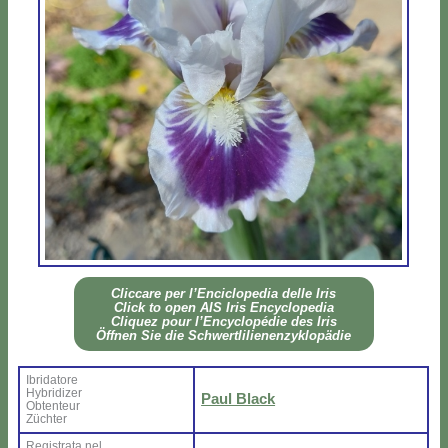
Clic­ca­re per l’En­ci­clo­pe­dia del­le Iris
Click to open AIS Iris En­cy­clo­pe­dia
Cli­quez pour l’En­cy­clo­pé­die des Iris
Öff­nen Sie die Sch­wer­tli­lie­nen­zy­klo­pä­die
Ibri­da­to­re
Hy­bri­di­zer
Paul Black
Ob­ten­teur
Zü­ch­ter
Re­gi­stra­ta nel