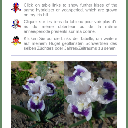
Click on ta­ble links to show fur­ther iri­ses of the
sa­me hy­bri­di­zer or year/period, which are gro­wn
on my iris hill.
Cli­quez sur les liens du ta­bleau pour voir plus d’i­
ris du mê­me ob­ten­teur ou de la mê­me
année/période pré­sen­ts sur ma col­li­ne.
Klic­ken Sie auf die Links der Ta­bel­le, um wei­te­re
auf mei­nem Hü­gel ge­p­flanz­ten Sch­wer­ti­lien des
sel­ben Zü­ch­ters oder Jahres/Zeitraums zu se­hen.