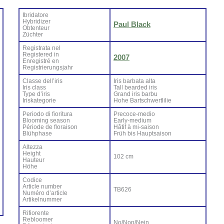
Ibri­da­to­re
Hy­bri­di­zer
Paul Black
Ob­ten­teur
Zü­ch­ter
Re­gi­stra­ta nel
Re­gi­ste­red in
2007
En­re­gi­stré en
Re­gi­strie­rung­sjahr
Clas­se del­l’i­ris
Iris bar­ba­ta al­ta
Iris class
Tall bear­ded iris
Ty­pe d’i­ris
Grand iris bar­bu
Iri­ska­te­go­rie
Ho­he Bar­ts­ch­wer­tli­lie
Pe­rio­do di fio­ri­tu­ra
Pre­co­ce-me­dio
Bloo­ming sea­son
Ear­ly-me­dium
Pé­rio­de de flo­rai­son
Hâ­tif à mi-sai­son
Blü­h­pha­se
Früh bis Haup­tsai­son
Al­tez­za
Height
102 cm
Hau­teur
Hö­he
Co­di­ce
Ar­ti­cle num­ber
TB626
Nu­mé­ro d’ar­ti­cle
Ar­ti­kel­num­mer
Ri­fio­ren­te
Re­bloo­mer
No/Non/Nein