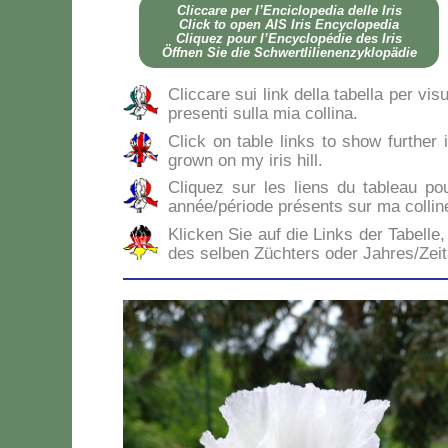
Clic­ca­re per l’En­ci­clo­pe­dia del­le Iris
Click to open AIS Iris En­cy­clo­pe­dia
Cli­quez pour l’En­cy­clo­pé­die des Iris
Öff­nen Sie die Sch­wer­tli­lie­nen­zy­klo­pä­die
Clic­ca­re sui link del­la ta­bel­la per vi­s
pre­sen­ti sul­la mia col­li­na.
Click on ta­ble links to show fur­ther i
gro­wn on my iris hill.
Cli­quez sur les liens du ta­bleau po
année/période pré­sen­ts sur ma col­li­n
Klic­ken Sie auf die Links der Ta­bel­le, 
des sel­ben Zü­ch­ters oder Jahres/Zei