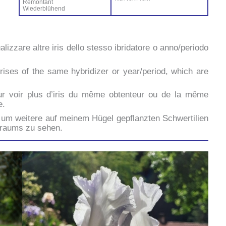
Ré­mon­tant
Wie­der­blü­hend
ua­liz­za­re al­tre iris del­lo stes­so ibri­da­to­re o anno/periodo
ri­ses of the sa­me hy­bri­di­zer or year/period, which are
ur voir plus d’i­ris du mê­me ob­ten­teur ou de la mê­me
e.
um wei­te­re auf mei­nem Hü­gel ge­p­flanz­ten Sch­wer­ti­lien
traums zu se­hen.