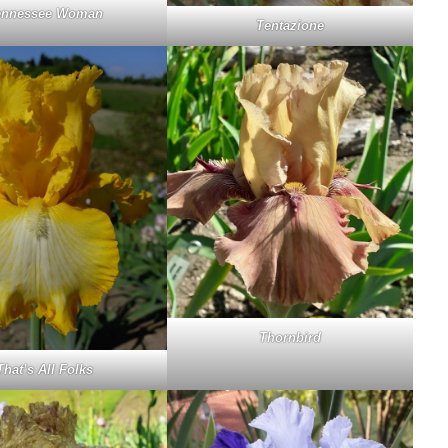
n­nes­see Wo­man
Ten­ta­zio­ne
Thorn­bird
Tha­t’s All Folks