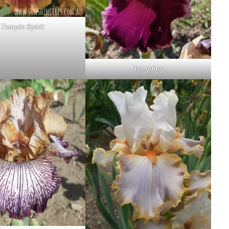
Tem­ple Spi­rit
Temp­ting