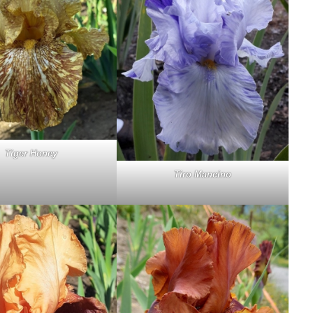
Ti­ger Ho­ney
Ti­ro Man­ci­no