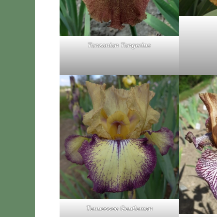
Tan­za­nian Tan­ge­ri­ne
Ten­nes­see Gen­tle­man