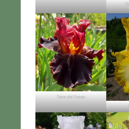
Te
Ter­ra del Fuo­co