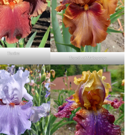
To­ré­ro
Touch of Ma­ho­ga­ny