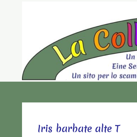
Vai
al
contenuto
Iris barbate alte T