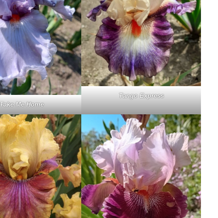
Tan­go Ex­press
Ta­ke Me Ho­me