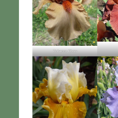
To­bac­co Chew