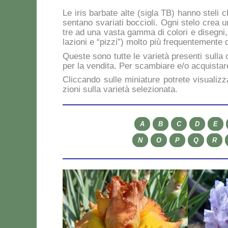
Le iris bar­ba­te al­te (si­gla TB) han­no ste­li
sen­ta­no sva­ria­ti boc­cio­li. Ogni ste­lo crea 
tre ad una va­sta gam­ma di co­lo­ri e di­se­gni, le
la­zio­ni e “piz­zi”) mol­to più fre­quen­te­men­te 
Que­ste so­no tut­te le va­rie­tà pre­sen­ti sul­la
per la ven­di­ta. Per scam­bia­re e/o ac­qui­sta­re
Clic­can­do sul­le mi­nia­tu­re po­tre­te vi­sua­liz­z
zio­ni sul­la va­rie­tà se­le­zio­na­ta.
A
B
C
D
E
N
O
P
Q
R