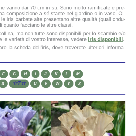
 che van­no dai 70 cm in su. So­no mol­to ra­mi­fi­ca­te e pre­
una com­po­si­zio­ne a sé stan­te nel giar­di­no o in va­so. Ol­
 iris bar­ba­te al­te pre­sen­ta­no al­tre qua­li­tà (qua­li on­du­
di quan­to fac­cia­no le al­tre clas­si.
 col­li­na, ma non tut­te so­no di­spo­ni­bi­li per lo scam­bio e/o
 le va­rie­tà di vo­stro in­te­res­se, ve­de­re
Iris di­spo­ni­bi­li
.
a­re la sche­da dell’iris, do­ve tro­ve­re­te ul­te­rio­ri in­for­ma­
F
G
H
I
J
K
L
M
☆T☆
S
U
V
W
Y
Z