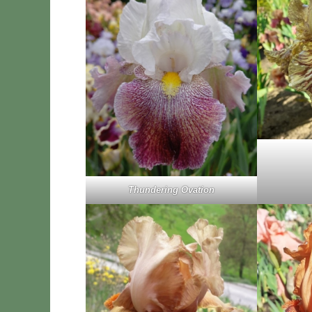
Thun­de­ring Ova­tion