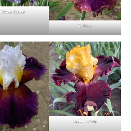
Trend Ma­ster
Tril­lion
Tu­scan Sty­le